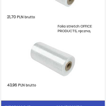
21,70 PLN
brutto
Dodaj do koszyka
Folia stretch OFFICE
PRODUCTS, ręczna,
1,7kg netto, szer.
500mm, 23mikr.,
transparentna
43,96 PLN
brutto
Dodaj do koszyka