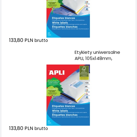
133,80 PLN
brutto
Dodaj do koszyka
Etykiety uniwersalne
APLI, 105x148mm,
prostokątne, białe 100
ark.
133,80 PLN
brutto