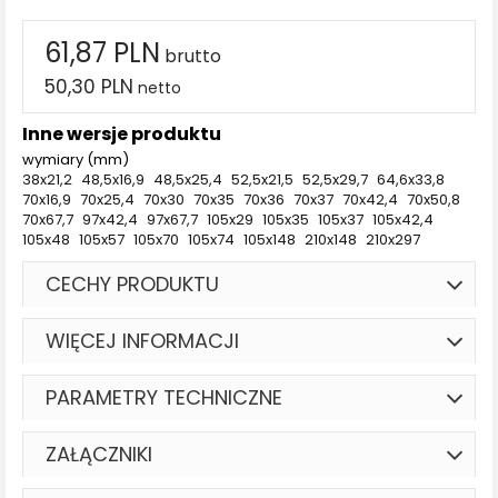
61,87 PLN
brutto
50,30 PLN
netto
Inne wersje produktu
wymiary (mm)
38x21,2
48,5x16,9
48,5x25,4
52,5x21,5
52,5x29,7
64,6x33,8
70x16,9
70x25,4
70x30
70x35
70x36
70x37
70x42,4
70x50,8
70x67,7
97x42,4
97x67,7
105x29
105x35
105x37
105x42,4
105x48
105x57
105x70
105x74
105x148
210x148
210x297
CECHY PRODUKTU
WIĘCEJ INFORMACJI
PARAMETRY TECHNICZNE
ZAŁĄCZNIKI