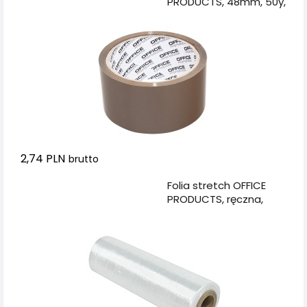
PRODUCTS, 48mm, 50y,
brązowa
2,74 PLN
brutto
Dodaj do koszyka
Folia stretch OFFICE
PRODUCTS, ręczna,
1,2kg netto, szer.
500mm, 23mikr.,
transparentna