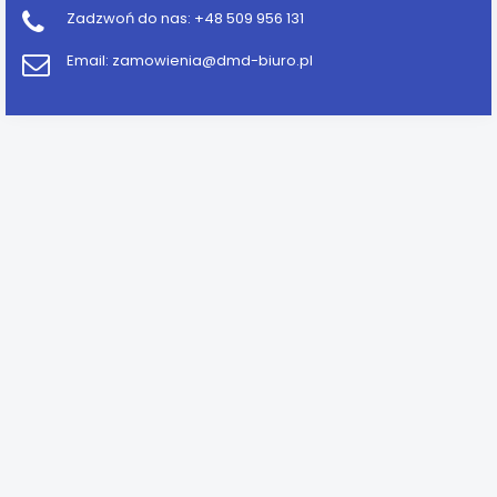
Zadzwoń do nas:
+48 509 956 131
Email:
zamowienia@dmd-biuro.pl