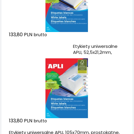
133,80 PLN
brutto
Dodaj do koszyka
Etykiety uniwersalne
APLI, 52,5x21,2mm,
prostokątne, białe 100
ark.
133,80 PLN
brutto
Etykiety uniwersalne APLI, 105x70mm, prostokątne,