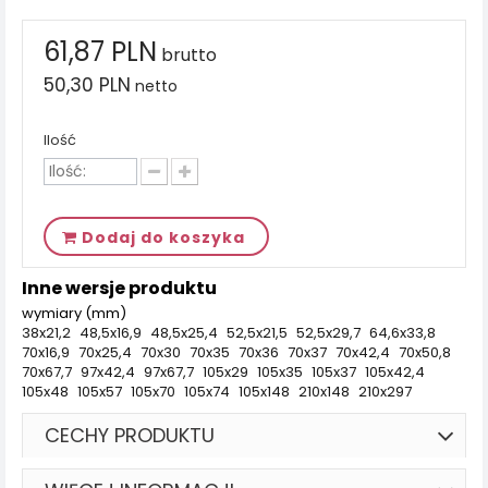
61,87 PLN
brutto
50,30 PLN
netto
Ilość
Dodaj do koszyka
Inne wersje produktu
wymiary (mm)
38x21,2
48,5x16,9
48,5x25,4
52,5x21,5
52,5x29,7
64,6x33,8
70x16,9
70x25,4
70x30
70x35
70x36
70x37
70x42,4
70x50,8
70x67,7
97x42,4
97x67,7
105x29
105x35
105x37
105x42,4
105x48
105x57
105x70
105x74
105x148
210x148
210x297
CECHY PRODUKTU