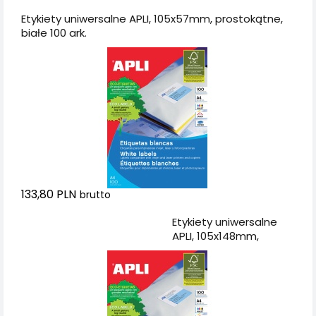
Etykiety uniwersalne APLI, 105x57mm, prostokątne,
białe 100 ark.
133,80 PLN
brutto
Dodaj do koszyka
Etykiety uniwersalne
APLI, 105x148mm,
prostokątne, białe 100
ark.