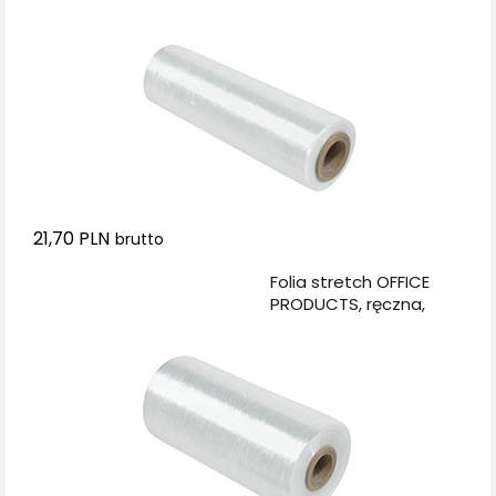
1,2kg netto, szer.
500mm, 23mikr.,
transparentna
21,70 PLN
brutto
Dodaj do koszyka
Folia stretch OFFICE
PRODUCTS, ręczna,
1,7kg netto, szer.
500mm, 23mikr.,
transparentna