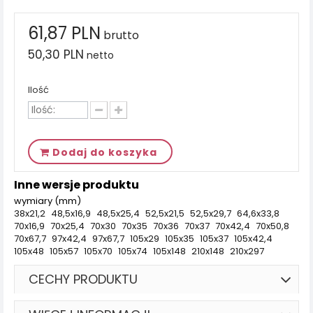
61,87 PLN
brutto
50,30 PLN
netto
Ilość
Dodaj do koszyka
Inne wersje produktu
wymiary (mm)
38x21,2
48,5x16,9
48,5x25,4
52,5x21,5
52,5x29,7
64,6x33,8
70x16,9
70x25,4
70x30
70x35
70x36
70x37
70x42,4
70x50,8
70x67,7
97x42,4
97x67,7
105x29
105x35
105x37
105x42,4
105x48
105x57
105x70
105x74
105x148
210x148
210x297
CECHY PRODUKTU