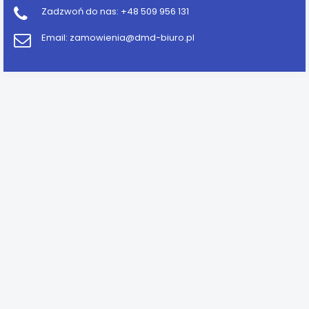
Zadzwoń do nas:
+48 509 956 131
Email:
zamowienia@dmd-biuro.pl