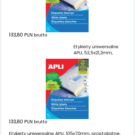
133,80 PLN
brutto
Dodaj do koszyka
Etykiety uniwersalne
APLI, 52,5x21,2mm,
prostokątne, białe 100
ark.
133,80 PLN
brutto
Etykiety uniwersalne APLI, 105x70mm, prostokątne,