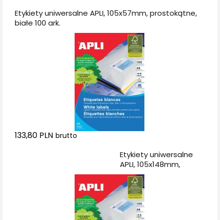
Etykiety uniwersalne APLI, 105x57mm, prostokątne,
białe 100 ark.
133,80 PLN
brutto
Dodaj do koszyka
Etykiety uniwersalne
APLI, 105x148mm,
prostokątne, białe 100
ark.