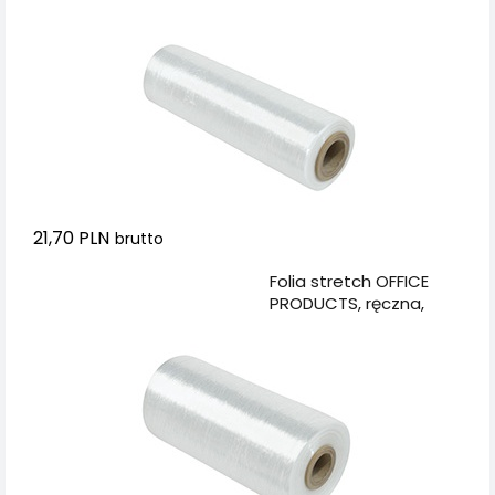
1,2kg netto, szer.
500mm, 23mikr.,
transparentna
21,70 PLN
brutto
Dodaj do koszyka
Folia stretch OFFICE
PRODUCTS, ręczna,
1,7kg netto, szer.
500mm, 23mikr.,
transparentna