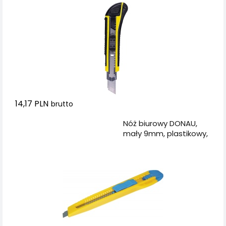
14,17 PLN
brutto
Dodaj do koszyka
Nóż biurowy DONAU,
mały 9mm, plastikowy,
z blokadą, niebiesko-
żółty