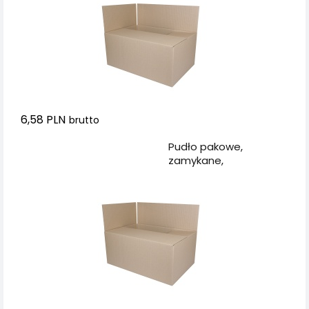
6,58 PLN
brutto
Dodaj do koszyka
Pudło pakowe,
zamykane,
573x374x322mm, szare