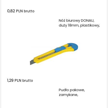
0,82 PLN
brutto
Dodaj do koszyka
Nóż biurowy DONAU,
duży 18mm, plastikowy,
z blokadą, niebiesko-
żółty
1,29 PLN
brutto
Dodaj do koszyka
Pudło pakowe,
zamykane,
540x360x236mm, szare