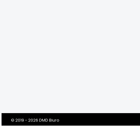
© 2019 - 2026 DMD Biuro
Szanowni Klienci! Drodzy Państwo!