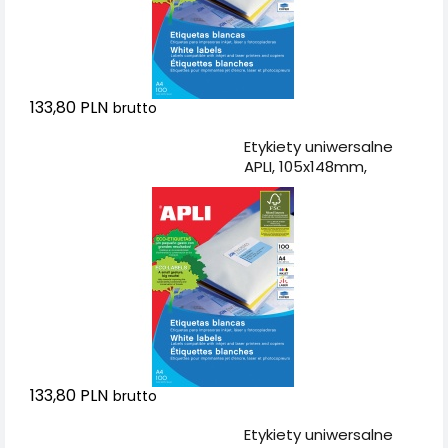
133,80 PLN
brutto
Dodaj do koszyka
Etykiety uniwersalne
APLI, 105x148mm,
prostokątne, białe 100
ark.
133,80 PLN
brutto
Dodaj do koszyka
Etykiety uniwersalne