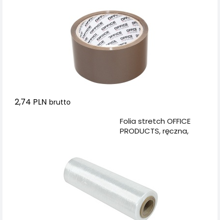
2,74 PLN
brutto
Dodaj do koszyka
Folia stretch OFFICE
PRODUCTS, ręczna,
1,2kg netto, szer.
500mm, 23mikr.,
transparentna