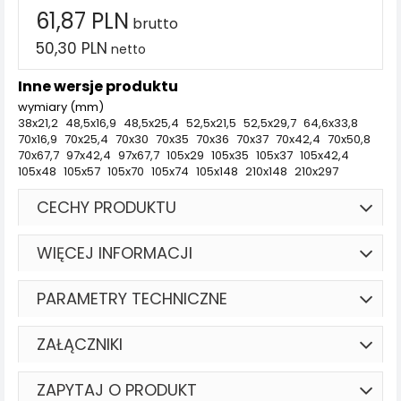
61,87 PLN
brutto
50,30 PLN
netto
Inne wersje produktu
wymiary (mm)
38x21,2
48,5x16,9
48,5x25,4
52,5x21,5
52,5x29,7
64,6x33,8
70x16,9
70x25,4
70x30
70x35
70x36
70x37
70x42,4
70x50,8
70x67,7
97x42,4
97x67,7
105x29
105x35
105x37
105x42,4
105x48
105x57
105x70
105x74
105x148
210x148
210x297
CECHY PRODUKTU
WIĘCEJ INFORMACJI
PARAMETRY TECHNICZNE
ZAŁĄCZNIKI
ZAPYTAJ O PRODUKT