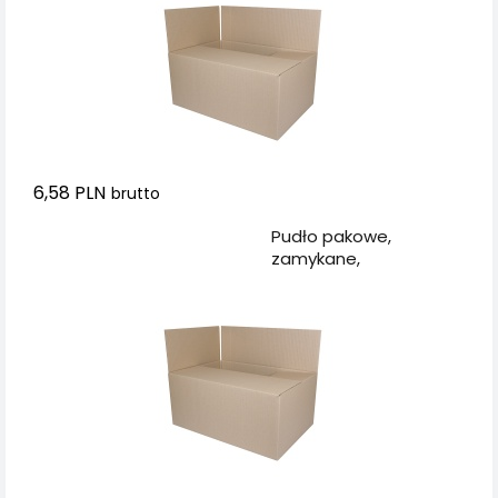
6,58 PLN
brutto
Dodaj do koszyka
Pudło pakowe,
zamykane,
573x374x322mm, szare