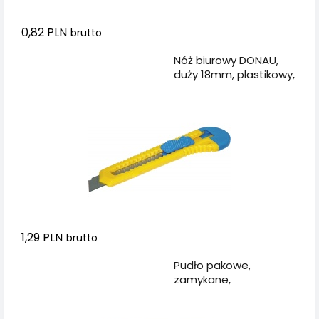
0,82 PLN
brutto
Dodaj do koszyka
Nóż biurowy DONAU,
duży 18mm, plastikowy,
z blokadą, niebiesko-
żółty
1,29 PLN
brutto
Dodaj do koszyka
Pudło pakowe,
zamykane,
540x360x236mm, szare