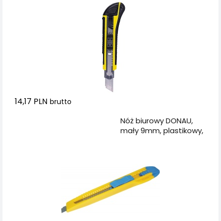
14,17 PLN
brutto
Dodaj do koszyka
Nóż biurowy DONAU,
mały 9mm, plastikowy,
z blokadą, niebiesko-
żółty