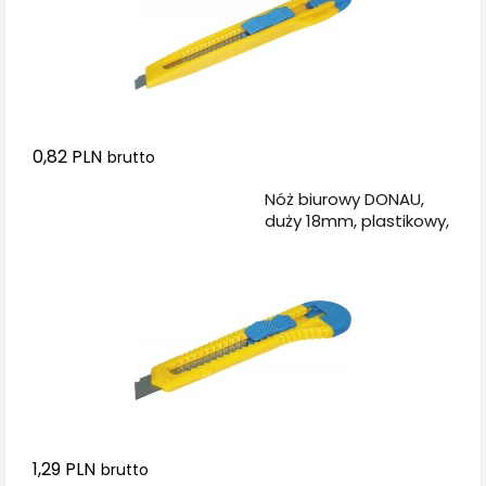
0,82 PLN
brutto
Dodaj do koszyka
Nóż biurowy DONAU,
duży 18mm, plastikowy,
z blokadą, niebiesko-
żółty
1,29 PLN
brutto