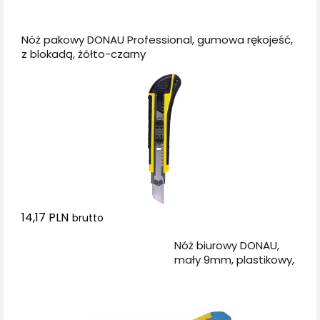
Dodaj do koszyka
Nóż pakowy DONAU Professional, gumowa rękojeść,
z blokadą, żółto-czarny
14,17 PLN
brutto
Dodaj do koszyka
Nóż biurowy DONAU,
mały 9mm, plastikowy,
z blokadą, niebiesko-
żółty