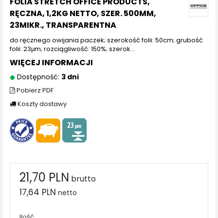
FOLIA STRETCH OFFICE PRODUCTS,
RĘCZNA, 1,2KG NETTO, SZER. 500MM,
23MIKR., TRANSPARENTNA
do ręcznego owijania paczek; szerokość folii: 50cm; grubość
folii: 23μm; rozciągliwość: 150%; szerok...
WIĘCEJ INFORMACJI
Dostępność:
3 dni
Pobierz PDF
Koszty dostawy
21,70 PLN
brutto
17,64 PLN
netto
Ilość