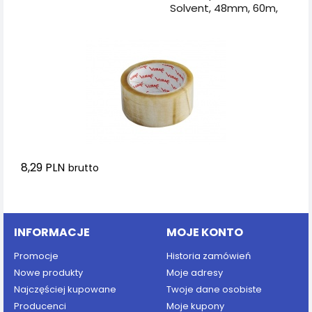
Solvent, 48mm, 60m,
transparentna
8,29 PLN
brutto
Dodaj do koszyka
INFORMACJE
MOJE KONTO
Promocje
Historia zamówień
Nowe produkty
Moje adresy
Najczęściej kupowane
Twoje dane osobiste
Producenci
Moje kupony