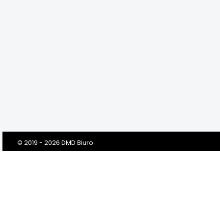
© 2019 - 2026 DMD Biuro
Szanowni Klienci! Drodzy Państwo!
Dbamy o Twoją prywatność!
Zanim klikniesz „Przejdź do serwisu”, prosimy o przeczytanie tej
informacji. Prosimy w niej o Twoją dobrowolną zgodę na
przetwarzanie Twoich danych osobowych przez nas i naszych