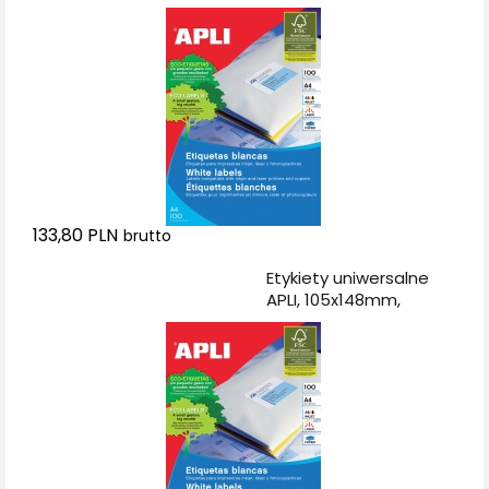
133,80 PLN
brutto
Dodaj do koszyka
Etykiety uniwersalne
APLI, 105x148mm,
prostokątne, białe 100
ark.