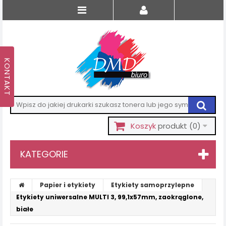
Koszyk
produkt
(0)
KATEGORIE
Papier i etykiety
Etykiety samoprzylepne
Etykiety uniwersalne MULTI 3, 99,1x57mm, zaokrąglone,
białe