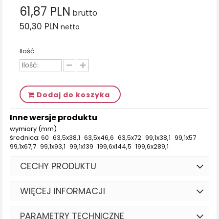
61,87 PLN
brutto
50,30 PLN
netto
Ilość
Dodaj do koszyka
Inne wersje produktu
wymiary (mm)
średnica: 60
63,5x38,1
63,5x46,6
63,5x72
99,1x38,1
99,1x57
99,1x67,7
99,1x93,1
99,1x139
199,6x144,5
199,6x289,1
CECHY PRODUKTU
WIĘCEJ INFORMACJI
PARAMETRY TECHNICZNE