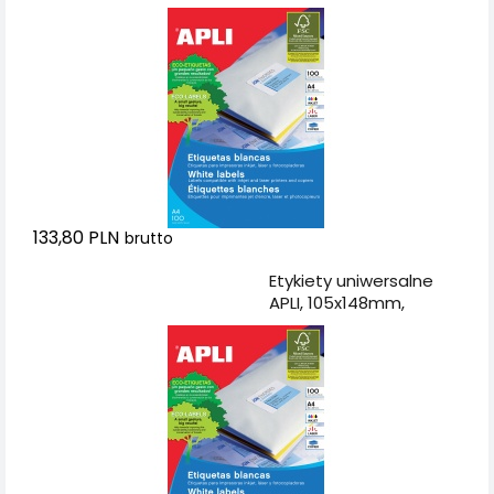
133,80 PLN
brutto
Dodaj do koszyka
Etykiety uniwersalne
APLI, 105x148mm,
prostokątne, białe 100
ark.