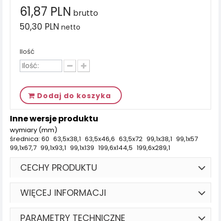
61,87 PLN
brutto
50,30 PLN
netto
Ilość
Dodaj do koszyka
Inne wersje produktu
wymiary (mm)
średnica: 60
63,5x38,1
63,5x46,6
63,5x72
99,1x38,1
99,1x57
99,1x67,7
99,1x93,1
99,1x139
199,6x144,5
199,6x289,1
CECHY PRODUKTU
WIĘCEJ INFORMACJI
PARAMETRY TECHNICZNE