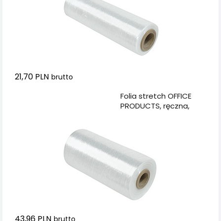
21,70 PLN
brutto
Dodaj do koszyka
Folia stretch OFFICE
PRODUCTS, ręczna,
1,7kg netto, szer.
500mm, 23mikr.,
transparentna
43,96 PLN
brutto