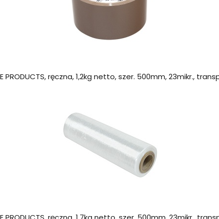
CE PRODUCTS, ręczna, 1,2kg netto, szer. 500mm, 23mikr., tran
CE PRODUCTS, ręczna, 1,7kg netto, szer. 500mm, 23mikr., tran