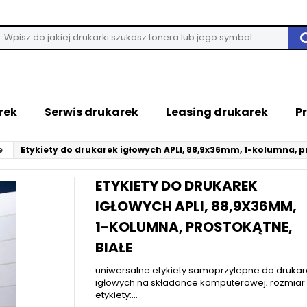
rek
Serwis drukarek
Leasing drukarek
P
e
Etykiety do drukarek igłowych APLI, 88,9x36mm, 1-kolumna, p
ETYKIETY DO DRUKAREK
IGŁOWYCH APLI, 88,9X36MM,
1-KOLUMNA, PROSTOKĄTNE,
BIAŁE
uniwersalne etykiety samoprzylepne do drukar
igłowych na składance komputerowej; rozmiar
etykiety:...