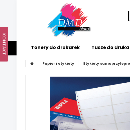
Tonery do drukarek
Tusze do druka
Papier i etykiety
Etykiety samoprzylepn