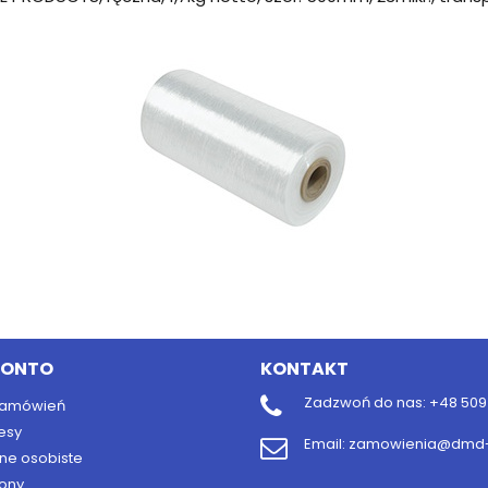
KONTO
KONTAKT
Zadzwoń do nas:
+48 509 
 zamówień
esy
Email:
zamowienia@dmd-b
ne osobiste
ony