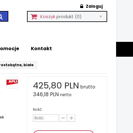
Zaloguj
Koszyk
produkt
(0)
romocje
Kontakt
rostokątne, białe
425,80 PLN
brutto
346,18 PLN
netto
Ilość
ek