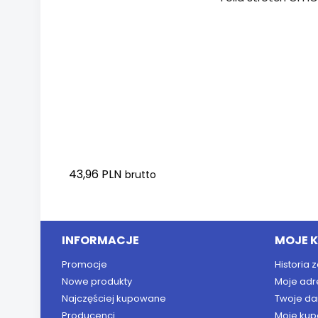
43,96 PLN
brutto
Dodaj do koszyka
INFORMACJE
MOJE 
Promocje
Historia
Nowe produkty
Moje adr
Najczęściej kupowane
Twoje da
Producenci
Moje kup