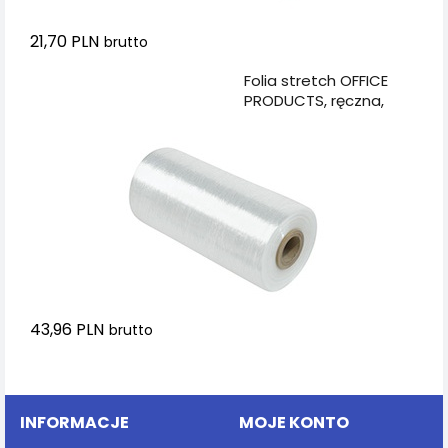
21,70 PLN
brutto
Dodaj do koszyka
Folia stretch OFFICE
PRODUCTS, ręczna,
1,7kg netto, szer.
500mm, 23mikr.,
transparentna
43,96 PLN
brutto
Dodaj do koszyka
INFORMACJE
MOJE KONTO