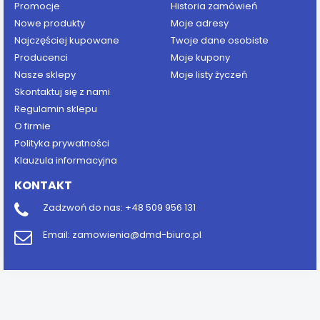
Promocje
Historia zamówień
Nowe produkty
Moje adresy
Najczęściej kupowane
Twoje dane osobiste
Producenci
Moje kupony
Nasze sklepy
Moje listy życzeń
Skontaktuj się z nami
Regulamin sklepu
O firmie
Polityka prywatności
Klauzula informacyjna
KONTAKT
Zadzwoń do nas:
+48 509 956 131
Email:
zamowienia@dmd-biuro.pl