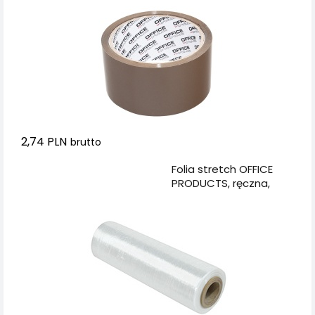
2,74 PLN
brutto
Dodaj do koszyka
Folia stretch OFFICE
PRODUCTS, ręczna,
1,2kg netto, szer.
500mm, 23mikr.,
transparentna