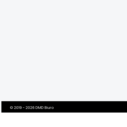
© 2019 - 2026 DMD Biuro
Szanowni Klienci! Drodzy Państwo!