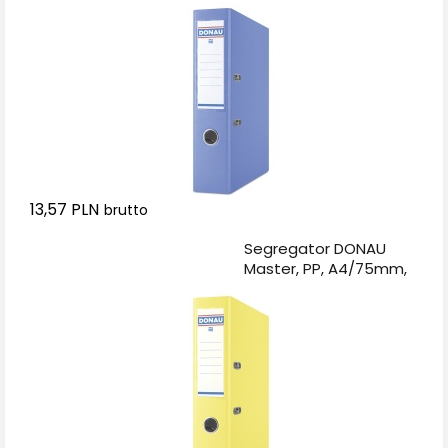
niebieski
13,57 PLN
brutto
Dodaj do koszyka
Segregator DONAU
Master, PP, A4/75mm,
żółty