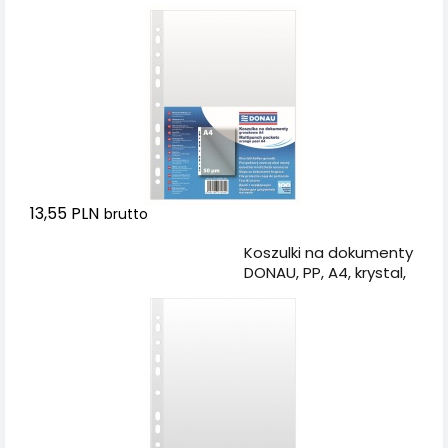
groszkowe, 50mikr.,
100szt.
13,55 PLN
brutto
Dodaj do koszyka
Koszulki na dokumenty
DONAU, PP, A4, krystal,
50mikr., 100szt.