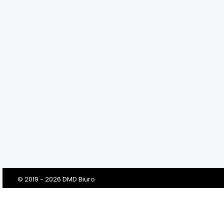
© 2019 - 2026 DMD Biuro
Szanowni Klienci! Drodzy Państwo!
Dbamy o Twoją prywatność!