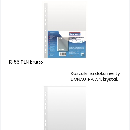
groszkowe, 50mikr.,
100szt.
13,55 PLN
brutto
Dodaj do koszyka
Koszulki na dokumenty
DONAU, PP, A4, krystal,
50mikr., 100szt.