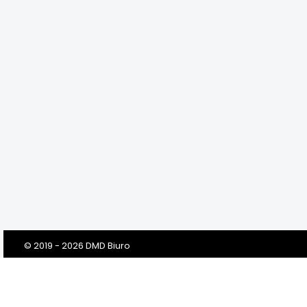
© 2019 - 2026 DMD Biuro
Szanowni Klienci! Drodzy Państwo!
Dbamy o Twoją prywatność!