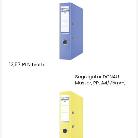
niebieski
13,57 PLN
brutto
Dodaj do koszyka
Segregator DONAU
Master, PP, A4/75mm,
żółty