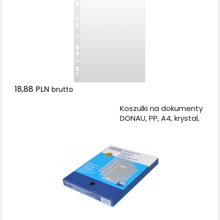
18,88 PLN
brutto
Dodaj do koszyka
Koszulki na dokumenty
DONAU, PP, A4, krystal,
50mikr., 100szt., w
pudełku