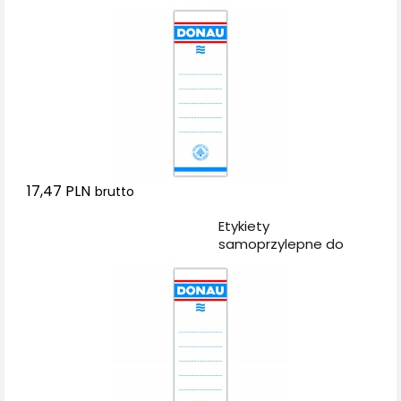
48x153mm,
dwustronne, 20szt.
17,47 PLN
brutto
Dodaj do koszyka
Etykiety
samoprzylepne do
segregatora DONAU,
54x153mm,
jednostronne, 20szt.