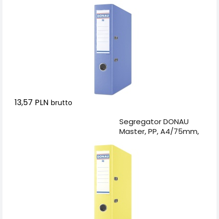
niebieski
13,57 PLN
brutto
Dodaj do koszyka
Segregator DONAU
Master, PP, A4/75mm,
żółty