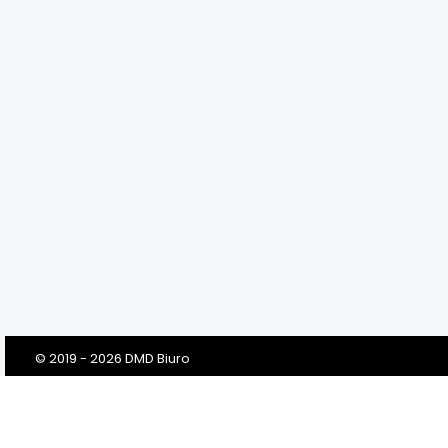
© 2019 - 2026 DMD Biuro
Szanowni Klienci! Drodzy Państwo!
Dbamy o Twoją prywatność!