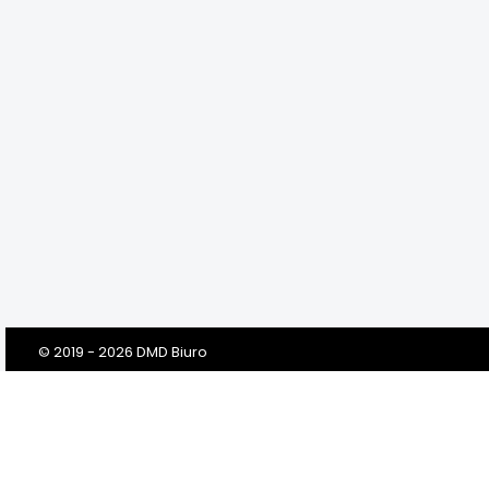
© 2019 - 2026 DMD Biuro
Szanowni Klienci! Drodzy Państwo!
Dbamy o Twoją prywatność!
Zanim klikniesz „Przejdź do serwisu”, prosimy o przeczytanie tej