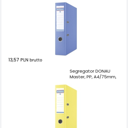
niebieski
13,57 PLN
brutto
Dodaj do koszyka
Segregator DONAU
Master, PP, A4/75mm,
żółty