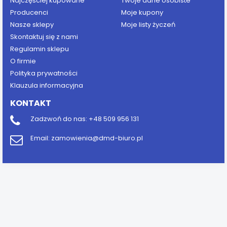
Najczęściej kupowane
Twoje dane osobiste
Producenci
Moje kupony
Nasze sklepy
Moje listy życzeń
Skontaktuj się z nami
Regulamin sklepu
O firmie
Polityka prywatności
Klauzula informacyjna
KONTAKT
Zadzwoń do nas:
+48 509 956 131
Email:
zamowienia@dmd-biuro.pl