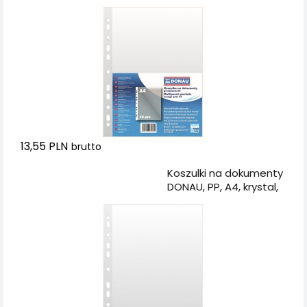
groszkowe, 50mikr.,
100szt.
13,55 PLN
brutto
Dodaj do koszyka
Koszulki na dokumenty
DONAU, PP, A4, krystal,
50mikr., 100szt.