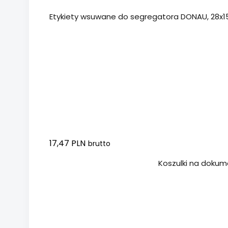
Etykiety wsuwane do segregatora DONAU, 28x1
17,47 PLN
brutto
Dodaj do koszyka
Koszulki na dokume