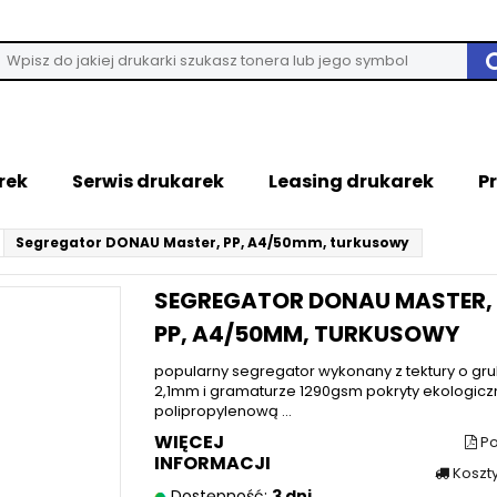
rek
Serwis drukarek
Leasing drukarek
P
Segregator DONAU Master, PP, A4/50mm, turkusowy
SEGREGATOR DONAU MASTER,
PP, A4/50MM, TURKUSOWY
popularny segregator wykonany z tektury o gr
2,1mm i gramaturze 1290gsm pokryty ekologiczn
polipropylenową ...
WIĘCEJ
Po
INFORMACJI
Koszt
Dostępność:
3 dni