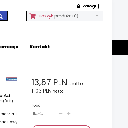
Zaloguj
Koszyk
produkt
(0)
romocje
Kontakt
13,57 PLN
brutto
11,03 PLN
netto
ubości
ą folią
Ilość
bierz PDF
y dostawy