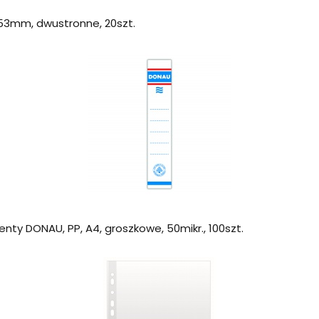
53mm, dwustronne, 20szt.
nty DONAU, PP, A4, groszkowe, 50mikr., 100szt.