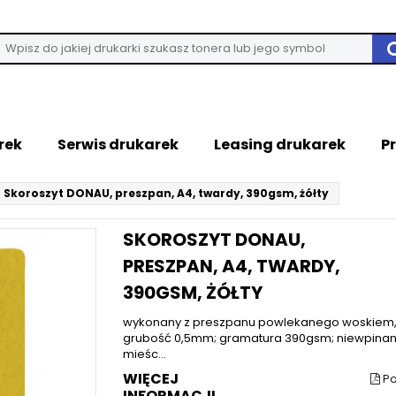
rek
Serwis drukarek
Leasing drukarek
P
Skoroszyt DONAU, preszpan, A4, twardy, 390gsm, żółty
SKOROSZYT DONAU,
PRESZPAN, A4, TWARDY,
390GSM, ŻÓŁTY
wykonany z preszpanu powlekanego woskiem,
grubość 0,5mm; gramatura 390gsm; niewpinan
mieśc...
WIĘCEJ
Po
INFORMACJI