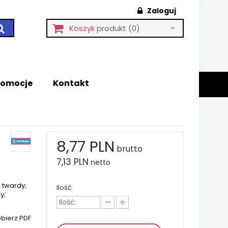
Zaloguj
Koszyk
produkt
(0)
romocje
Kontakt
8,77 PLN
brutto
7,13 PLN
netto
 twardy;
Ilość
y;
bierz PDF