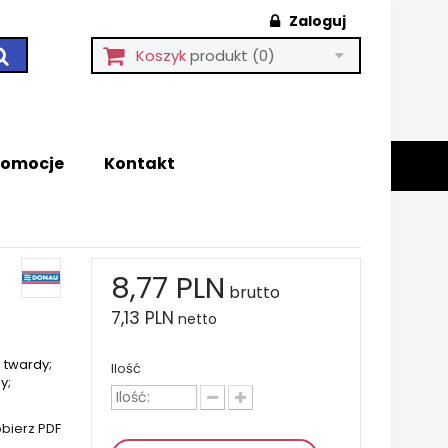
Zaloguj
Koszyk
produkt
(0)
romocje
Kontakt
8,77 PLN
brutto
7,13 PLN
netto
 twardy;
Ilość
y;
bierz PDF