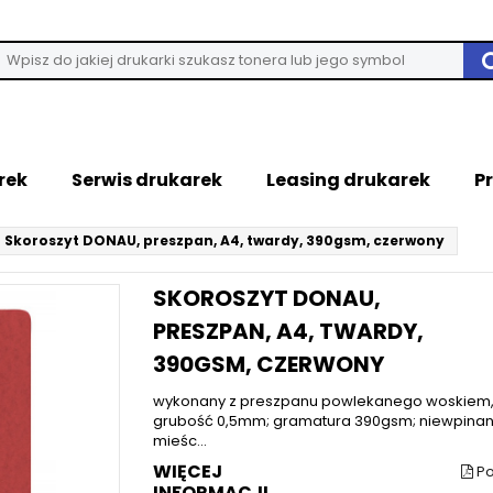
rek
Serwis drukarek
Leasing drukarek
P
Skoroszyt DONAU, preszpan, A4, twardy, 390gsm, czerwony
SKOROSZYT DONAU,
PRESZPAN, A4, TWARDY,
390GSM, CZERWONY
wykonany z preszpanu powlekanego woskiem,
grubość 0,5mm; gramatura 390gsm; niewpinan
mieśc...
WIĘCEJ
Po
INFORMACJI