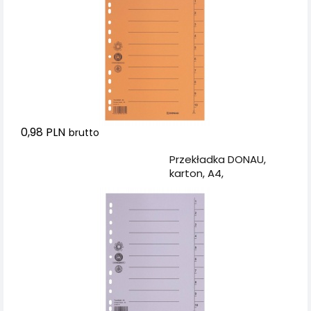
karta, pomarańczowa
0,98 PLN
brutto
Dodaj do koszyka
Przekładka DONAU,
karton, A4,
235x300mm, 1-10, 1
karta, szara