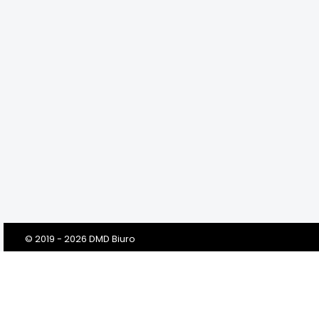
© 2019 - 2026 DMD Biuro
Szanowni Klienci! Drodzy Państwo!
Dbamy o Twoją prywatność!
Zanim klikniesz „Przejdź do serwisu”, prosimy o przeczytanie tej