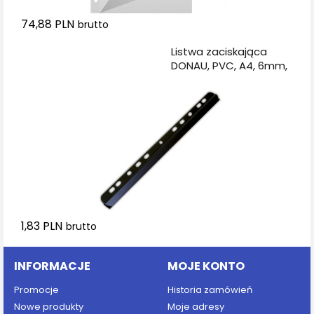
74,88 PLN
brutto
Dodaj do koszyka
Listwa zaciskająca
DONAU, PVC, A4, 6mm,
do 60 kartek, z
europerforacją, czarna
1,83 PLN
brutto
INFORMACJE
MOJE KONTO
Promocje
Historia zamówień
Nowe produkty
Moje adresy