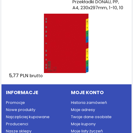
Dodaj do koszyka
Przekładki DONAU, PP,
A4, 230x297mm, 1-10, 10
kart, mix kolorów
5,77 PLN
brutto
INFORMACJE
MOJE KONTO
Promocje
Historia zamówień
Nowe produkty
Moje adresy
Najczęściej kupowane
Twoje dane osobiste
Producenci
Moje kupony
Nasze sklepy
Moje listy życzeń