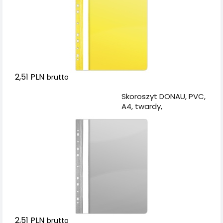
2,51 PLN
brutto
Dodaj do koszyka
Skoroszyt DONAU, PVC,
A4, twardy,
150/160mikr., wpinany,
szary
2,51 PLN
brutto