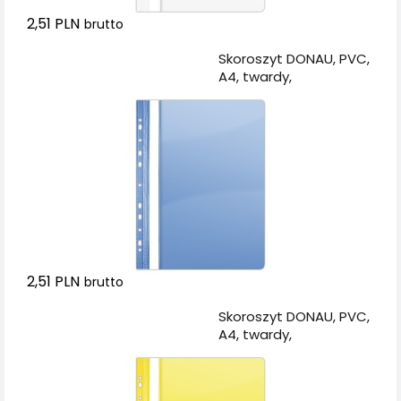
2,51 PLN
brutto
Dodaj do koszyka
Skoroszyt DONAU, PVC,
A4, twardy,
150/160mikr., wpinany,
niebieski
2,51 PLN
brutto
Dodaj do koszyka
Skoroszyt DONAU, PVC,
A4, twardy,
150/160mikr., wpinany,
żółty