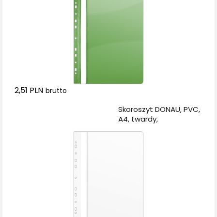
2,51 PLN
brutto
Dodaj do koszyka
Skoroszyt DONAU, PVC,
A4, twardy,
150/160mikr., wpinany,
biały