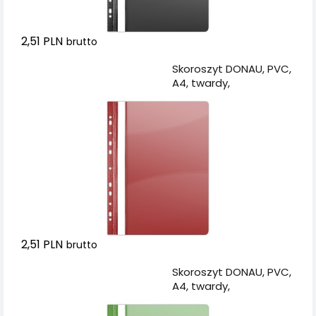
2,51 PLN
brutto
Dodaj do koszyka
Skoroszyt DONAU, PVC,
A4, twardy,
150/160mikr., wpinany,
czerwony
2,51 PLN
brutto
Dodaj do koszyka
Skoroszyt DONAU, PVC,
A4, twardy,
150/160mikr., wpinany,
zielony