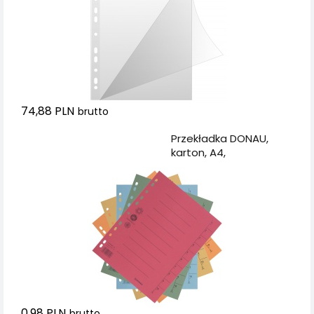
74,88 PLN
brutto
Dodaj do koszyka
Przekładka DONAU,
karton, A4,
235x300mm, 1-10, 1
karta, mix kolorów
0,98 PLN
brutto