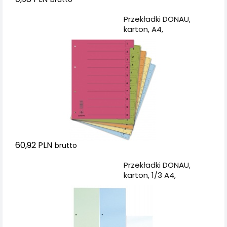
Dodaj do koszyka
Przekładki DONAU,
karton, A4,
235x300mm, 0-9, 50
kart z perforacją, mix
kolorów
60,92 PLN
brutto
Dodaj do koszyka
Przekładki DONAU,
karton, 1/3 A4,
235x105mm, 100szt.,
mix kolorów