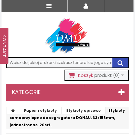
Koszyk
produkt
(0)
KATEGORIE
Papier i etykiety
Etykiety opisowe
Etykiety
samoprzylepne do segregatora DONAU, 33x153mm,
jednostronne, 20szt.