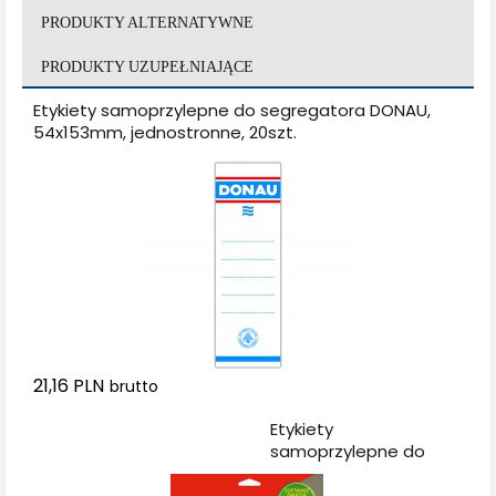
PRODUKTY ALTERNATYWNE
PRODUKTY UZUPEŁNIAJĄCE
Etykiety samoprzylepne do segregatora DONAU,
54x153mm, jednostronne, 20szt.
21,16 PLN
brutto
Dodaj do koszyka
Etykiety
samoprzylepne do
segregatora APLI,
61x190mm, 100szt., białe