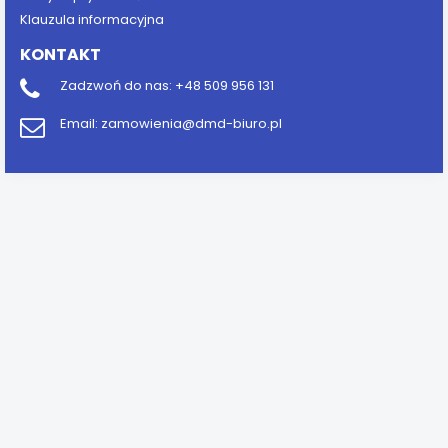
Klauzula informacyjna
KONTAKT
Zadzwoń do nas:
+48 509 956 131
Email:
zamowienia@dmd-biuro.pl