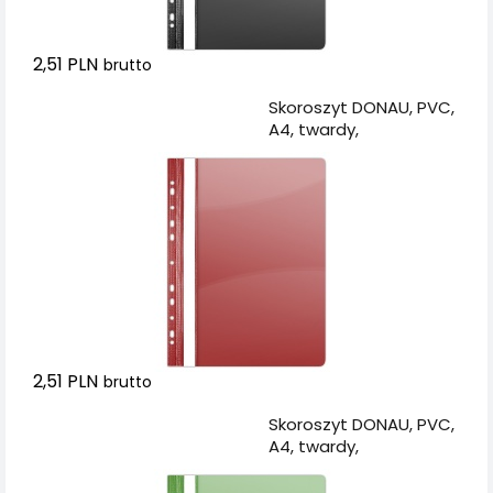
2,51 PLN
brutto
Dodaj do koszyka
Skoroszyt DONAU, PVC,
A4, twardy,
150/160mikr., wpinany,
czerwony
2,51 PLN
brutto
Dodaj do koszyka
Skoroszyt DONAU, PVC,
A4, twardy,
150/160mikr., wpinany,
zielony