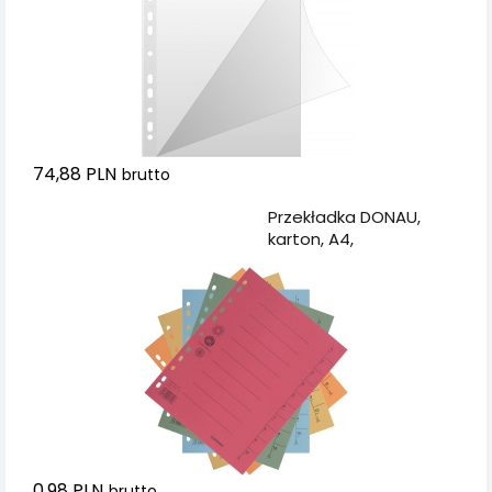
74,88 PLN
brutto
Dodaj do koszyka
Przekładka DONAU,
karton, A4,
235x300mm, 1-10, 1
karta, mix kolorów
0,98 PLN
brutto