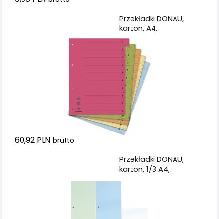
Dodaj do koszyka
Przekładki DONAU,
karton, A4,
235x300mm, 0-9, 50
kart z perforacją, mix
kolorów
60,92 PLN
brutto
Dodaj do koszyka
Przekładki DONAU,
karton, 1/3 A4,
235x105mm, 100szt.,
mix kolorów