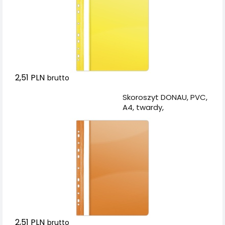
2,51 PLN
brutto
Dodaj do koszyka
Skoroszyt DONAU, PVC,
A4, twardy,
150/160mikr., wpinany,
pomarańczowy
2,51 PLN
brutto