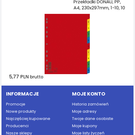
Dodaj do koszyka
Przekładki DONAU, PP,
A4, 230x297mm, 1-10, 10
kart, mix kolorów
5,77 PLN
brutto
INFORMACJE
MOJE KONTO
Promocje
Historia zamówień
Nowe produkty
Moje adresy
Najczęściej kupowane
Twoje dane osobiste
Producenci
Moje kupony
Nasze sklepy
Moje listy życzeń