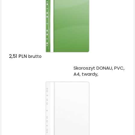
2,51 PLN
brutto
Dodaj do koszyka
Skoroszyt DONAU, PVC,
A4, twardy,
150/160mikr., wpinany,
biały