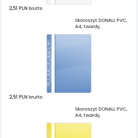
2,51 PLN
brutto
Dodaj do koszyka
Skoroszyt DONAU, PVC,
A4, twardy,
150/160mikr., wpinany,
niebieski
2,51 PLN
brutto
Dodaj do koszyka
Skoroszyt DONAU, PVC,
A4, twardy,
150/160mikr., wpinany,
żółty