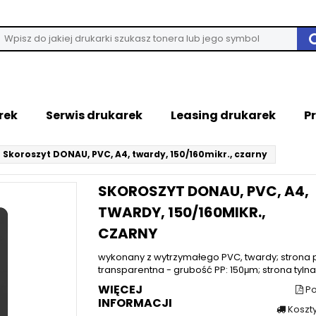
rek
Serwis drukarek
Leasing drukarek
P
Skoroszyt DONAU, PVC, A4, twardy, 150/160mikr., czarny
SKOROSZYT DONAU, PVC, A4,
TWARDY, 150/160MIKR.,
CZARNY
wykonany z wytrzymałego PVC, twardy; strona 
transparentna - grubość PP: 150μm; strona tylna.
WIĘCEJ
Po
INFORMACJI
Koszt