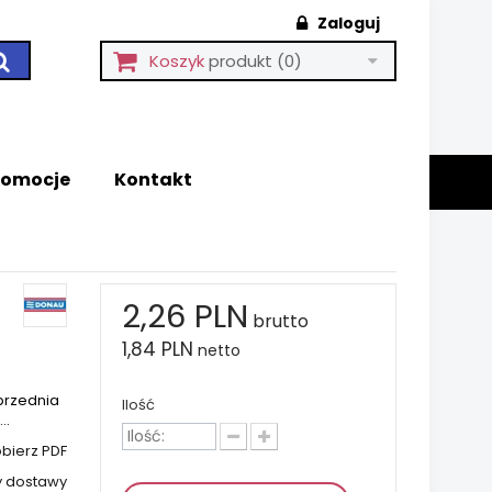
Zaloguj
Koszyk
produkt
(0)
romocje
Kontakt
2,26 PLN
brutto
1,84 PLN
netto
przednia
Ilość
..
bierz PDF
y dostawy