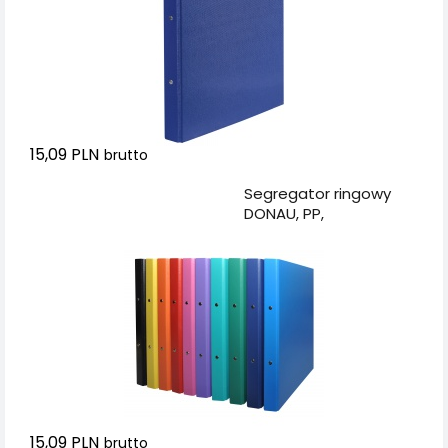
15,09 PLN
brutto
Dodaj do koszyka
Segregator ringowy
DONAU, PP,
A4/2R/20mm, mix
kolorów
15,09 PLN
brutto