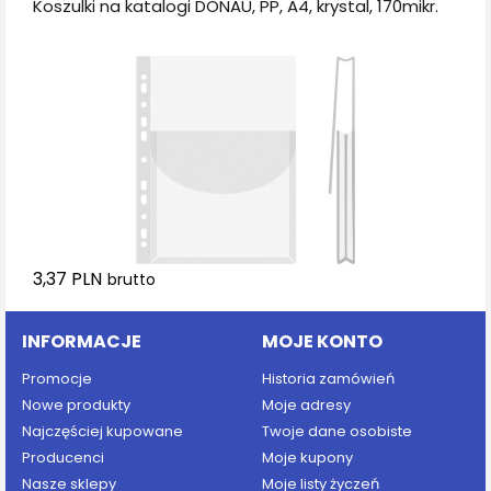
Koszulki na katalogi DONAU, PP, A4, krystal, 170mikr.
3,37 PLN
brutto
INFORMACJE
MOJE KONTO
Promocje
Historia zamówień
Nowe produkty
Moje adresy
Najczęściej kupowane
Twoje dane osobiste
Producenci
Moje kupony
Nasze sklepy
Moje listy życzeń