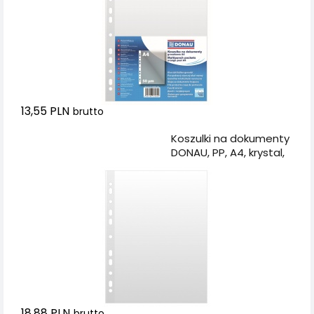
13,55 PLN
brutto
Dodaj do koszyka
Koszulki na dokumenty
DONAU, PP, A4, krystal,
50mikr., 100szt.
18,88 PLN
brutto