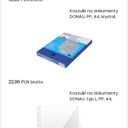
Dodaj do koszyka
Koszulki na dokumenty
DONAU, PP, A4, krystal,
50mikr., 100szt., w
pudełku
22,96 PLN
brutto
Dodaj do koszyka
Koszulki na dokumenty
DONAU, typ L, PP, A4,
krystal, 150mikr., 50szt.