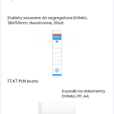
Dodaj do koszyka
Etykiety wsuwane do segregatora DONAU,
28x153mm, dwustronne, 20szt.
17,47 PLN
brutto
Dodaj do koszyka
Koszulki na dokumenty
DONAU, PP, A4,
groszkowe, 50mikr.,
100szt.