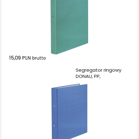
15,09 PLN
brutto
Dodaj do koszyka
Segregator ringowy
DONAU, PP,
A4/2R/20mm, niebieski