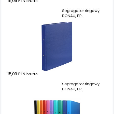
15,09 PLN
brutto
Dodaj do koszyka
Segregator ringowy
DONAU, PP,
A4/2R/20mm,
granatowy
15,09 PLN
brutto
Dodaj do koszyka
Segregator ringowy
DONAU, PP,
A4/2R/20mm, mix
kolorów