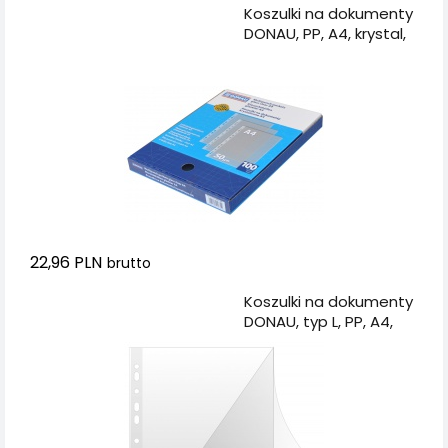
Dodaj do koszyka
Koszulki na dokumenty
DONAU, PP, A4, krystal,
50mikr., 100szt., w
pudełku
22,96 PLN
brutto
Dodaj do koszyka
Koszulki na dokumenty
DONAU, typ L, PP, A4,
krystal, 150mikr., 50szt.