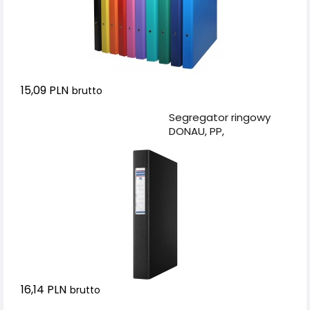
15,09 PLN
brutto
Dodaj do koszyka
Segregator ringowy
DONAU, PP,
A4/2R/25mm, czarny
16,14 PLN
brutto