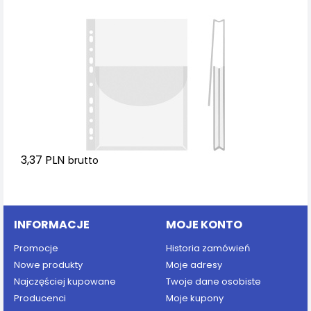
3,37 PLN
brutto
Dodaj do koszyka
INFORMACJE
MOJE KONTO
Promocje
Historia zamówień
Nowe produkty
Moje adresy
Najczęściej kupowane
Twoje dane osobiste
Producenci
Moje kupony