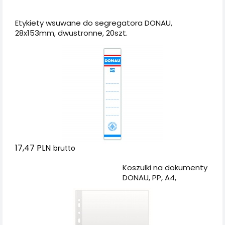
Dodaj do koszyka
Etykiety wsuwane do segregatora DONAU,
28x153mm, dwustronne, 20szt.
17,47 PLN
brutto
Dodaj do koszyka
Koszulki na dokumenty
DONAU, PP, A4,
groszkowe, 50mikr.,
100szt.