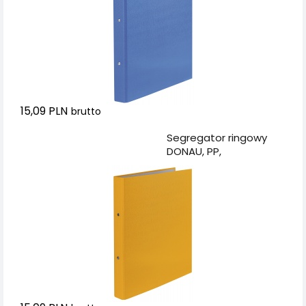
15,09 PLN
brutto
Dodaj do koszyka
Segregator ringowy
DONAU, PP,
A4/2R/20mm, żółty