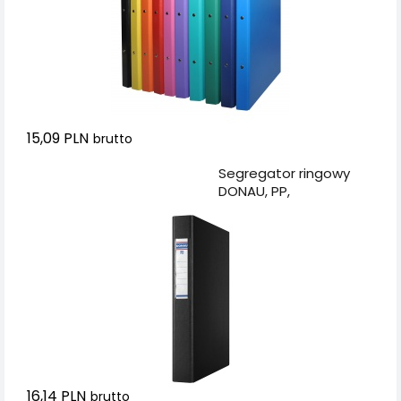
15,09 PLN
brutto
Dodaj do koszyka
Segregator ringowy
DONAU, PP,
A4/2R/25mm, czarny
16,14 PLN
brutto