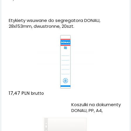
Dodaj do koszyka
Etykiety wsuwane do segregatora DONAU,
28x153mm, dwustronne, 20szt.
17,47 PLN
brutto
Dodaj do koszyka
Koszulki na dokumenty
DONAU, PP, A4,
groszkowe, 50mikr.,
100szt.