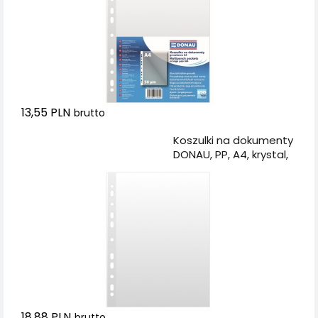
13,55 PLN
brutto
Dodaj do koszyka
Koszulki na dokumenty
DONAU, PP, A4, krystal,
50mikr., 100szt.
18,88 PLN
brutto