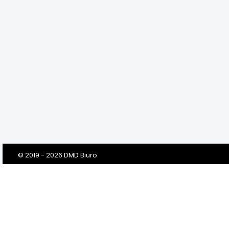
© 2019 - 2026 DMD Biuro
Szanowni Klienci! Drodzy Państwo!
Dbamy o Twoją prywatność!
Zanim klikniesz „Przejdź do serwisu”, prosimy o przeczytanie tej
informacji. Prosimy w niej o Twoją dobrowolną zgodę na