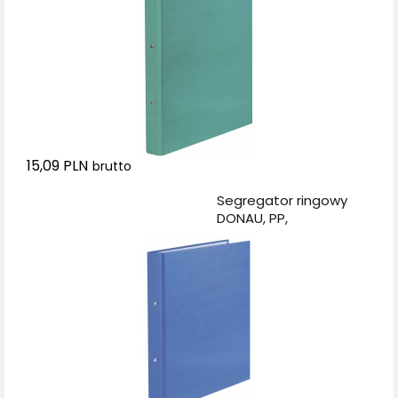
15,09 PLN
brutto
Dodaj do koszyka
Segregator ringowy
DONAU, PP,
A4/2R/20mm, niebieski