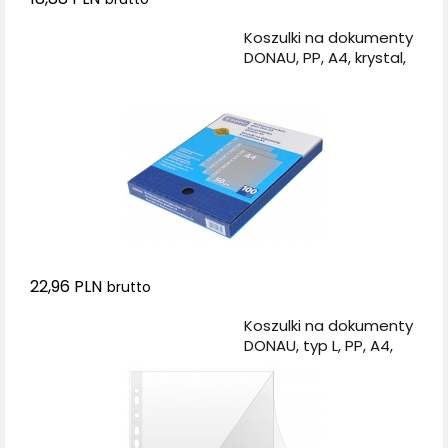
Dodaj do koszyka
Koszulki na dokumenty
DONAU, PP, A4, krystal,
50mikr., 100szt., w
pudełku
22,96 PLN
brutto
Dodaj do koszyka
Koszulki na dokumenty
DONAU, typ L, PP, A4,
krystal, 150mikr., 50szt.