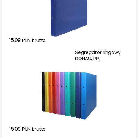
15,09 PLN
brutto
Dodaj do koszyka
Segregator ringowy
DONAU, PP,
A4/2R/20mm, mix
kolorów
15,09 PLN
brutto