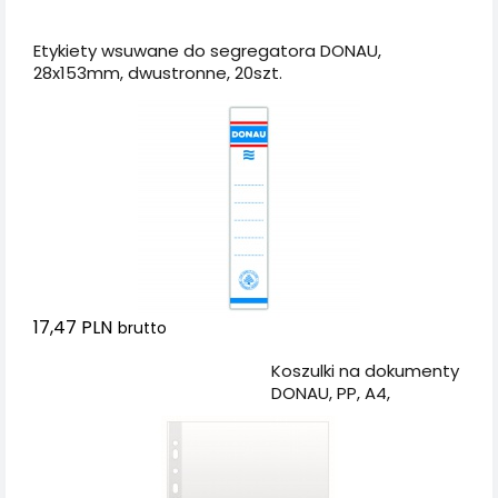
Dodaj do koszyka
Etykiety wsuwane do segregatora DONAU,
28x153mm, dwustronne, 20szt.
17,47 PLN
brutto
Dodaj do koszyka
Koszulki na dokumenty
DONAU, PP, A4,
groszkowe, 50mikr.,
100szt.