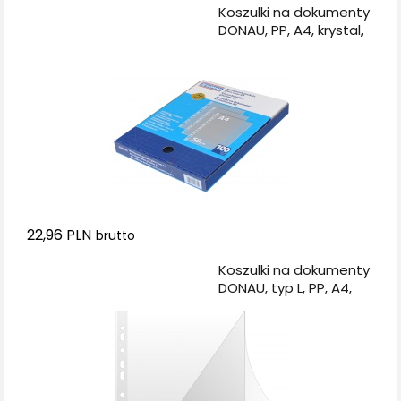
Dodaj do koszyka
Koszulki na dokumenty
DONAU, PP, A4, krystal,
50mikr., 100szt., w
pudełku
22,96 PLN
brutto
Dodaj do koszyka
Koszulki na dokumenty
DONAU, typ L, PP, A4,
krystal, 150mikr., 50szt.