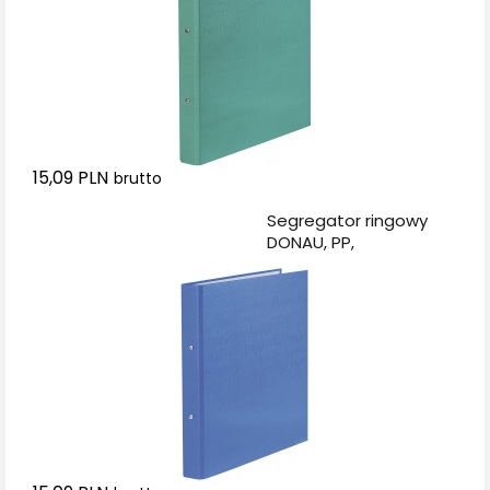
15,09 PLN
brutto
Dodaj do koszyka
Segregator ringowy
DONAU, PP,
A4/2R/20mm, niebieski