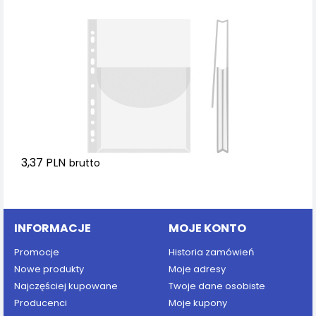
3,37 PLN
brutto
Dodaj do koszyka
INFORMACJE
MOJE KONTO
Promocje
Historia zamówień
Nowe produkty
Moje adresy
Najczęściej kupowane
Twoje dane osobiste
Producenci
Moje kupony