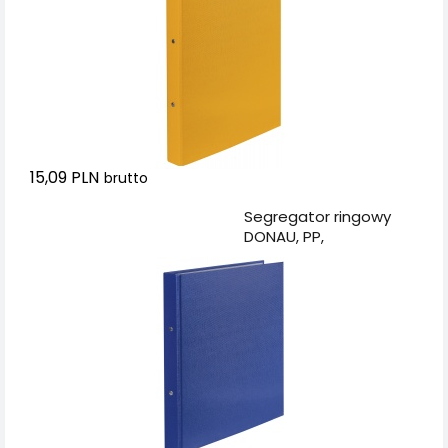
15,09 PLN
brutto
Dodaj do koszyka
Segregator ringowy
DONAU, PP,
A4/2R/20mm,
granatowy