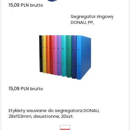
15,09 PLN
brutto
Dodaj do koszyka
Segregator ringowy
DONAU, PP,
A4/2R/20mm, mix
kolorów
15,09 PLN
brutto
Dodaj do koszyka
Etykiety wsuwane do segregatora DONAU,
28x153mm, dwustronne, 20szt.