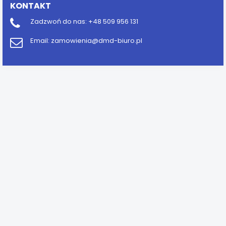
KONTAKT
Zadzwoń do nas:
+48 509 956 131
Email:
zamowienia@dmd-biuro.pl