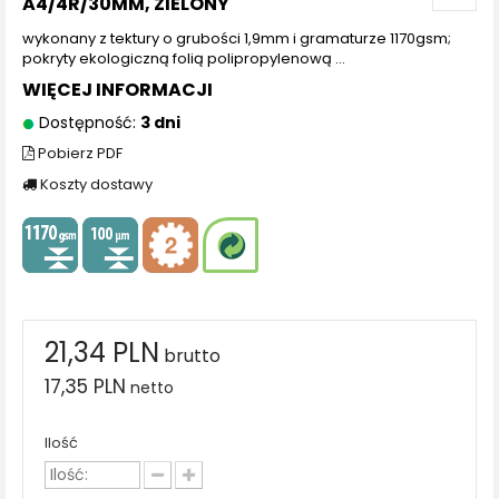
A4/4R/30MM, ZIELONY
wykonany z tektury o grubości 1,9mm i gramaturze 1170gsm;
pokryty ekologiczną folią polipropylenową ...
WIĘCEJ INFORMACJI
Dostępność:
3 dni
Pobierz PDF
Koszty dostawy
21,34 PLN
brutto
17,35 PLN
netto
Ilość