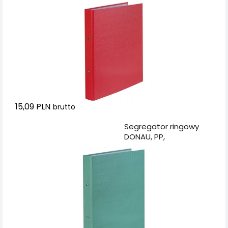
A4/2R/20mm,
czerwony
15,09 PLN
brutto
Dodaj do koszyka
Segregator ringowy
DONAU, PP,
A4/2R/20mm, zielony