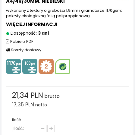
A4/4R/30MM, NIEBIESKI
wykonany z tektury o grubości 1,9mm i gramaturze 1170gsm;
pokryty ekologiczną folią polipropylenową ...
WIĘCEJ INFORMACJI
Dostępność:
3 dni
Pobierz PDF
Koszty dostawy
21,34 PLN
brutto
17,35 PLN
netto
Ilość