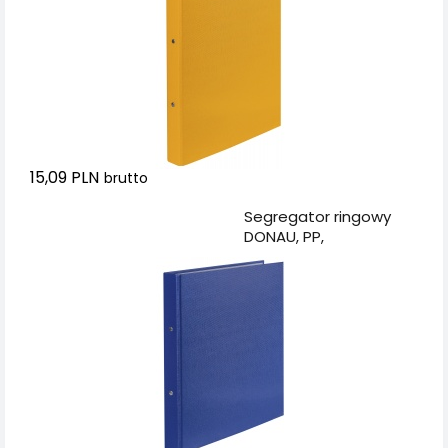
15,09 PLN
brutto
Dodaj do koszyka
Segregator ringowy
DONAU, PP,
A4/2R/20mm,
granatowy