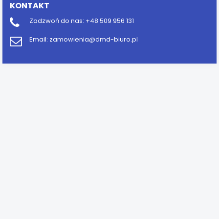
KONTAKT
Zadzwoń do nas:
+48 509 956 131
Email:
zamowienia@dmd-biuro.pl