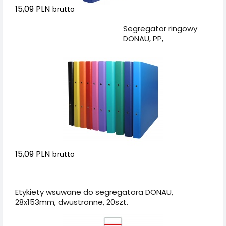
15,09 PLN
brutto
Dodaj do koszyka
Segregator ringowy
DONAU, PP,
A4/2R/20mm, mix
kolorów
15,09 PLN
brutto
Dodaj do koszyka
Etykiety wsuwane do segregatora DONAU,
28x153mm, dwustronne, 20szt.