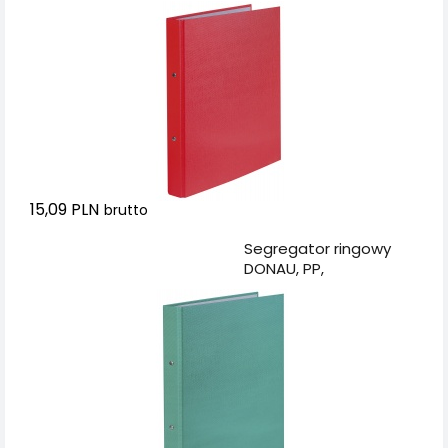
A4/2R/20mm,
czerwony
15,09 PLN
brutto
Dodaj do koszyka
Segregator ringowy
DONAU, PP,
A4/2R/20mm, zielony