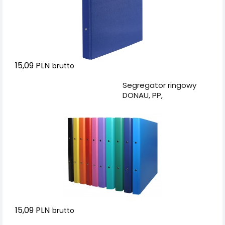
15,09 PLN
brutto
Dodaj do koszyka
Segregator ringowy
DONAU, PP,
A4/2R/20mm, mix
kolorów
15,09 PLN
brutto