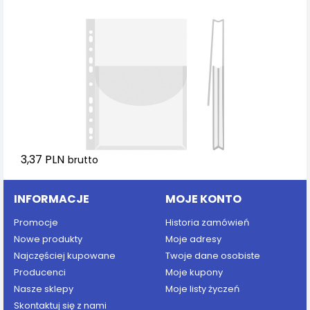
3,37 PLN
brutto
INFORMACJE
MOJE KONTO
Promocje
Historia zamówień
Nowe produkty
Moje adresy
Najczęściej kupowane
Twoje dane osobiste
Producenci
Moje kupony
Nasze sklepy
Moje listy życzeń
Skontaktuj się z nami