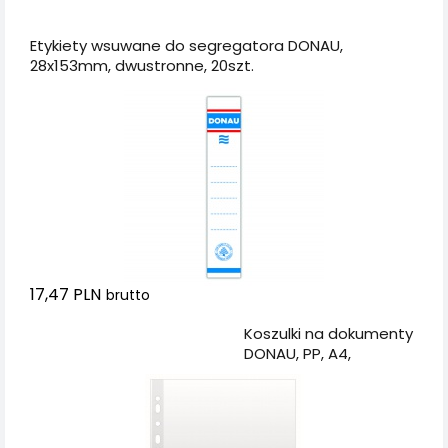
Dodaj do koszyka
Etykiety wsuwane do segregatora DONAU,
28x153mm, dwustronne, 20szt.
17,47 PLN
brutto
Dodaj do koszyka
Koszulki na dokumenty
DONAU, PP, A4,
groszkowe, 50mikr.,
100szt.