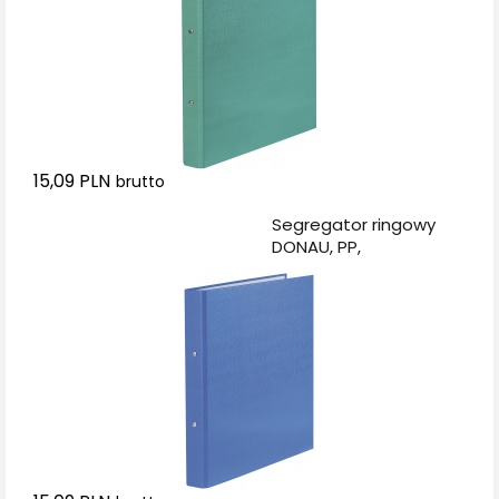
15,09 PLN
brutto
Dodaj do koszyka
Segregator ringowy
DONAU, PP,
A4/2R/20mm, niebieski