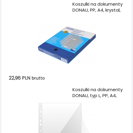
Dodaj do koszyka
Koszulki na dokumenty
DONAU, PP, A4, krystal,
50mikr., 100szt., w
pudełku
22,96 PLN
brutto
Dodaj do koszyka
Koszulki na dokumenty
DONAU, typ L, PP, A4,
krystal, 150mikr., 50szt.