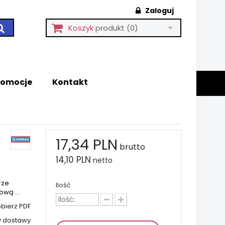
Zaloguj
Koszyk
produkt
(0)
romocje
Kontakt
17,34 PLN
brutto
14,10 PLN
netto
rze
Ilość
ową ...
bierz PDF
y dostawy