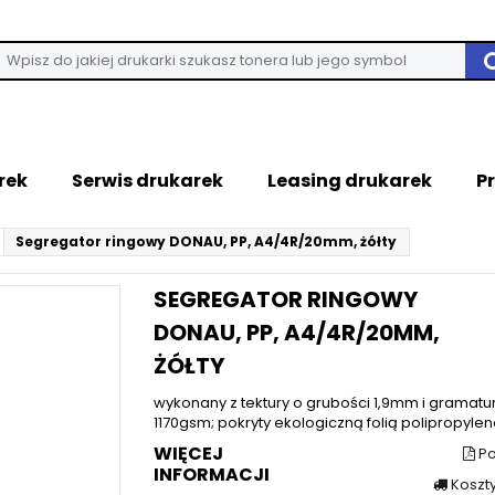
rek
Serwis drukarek
Leasing drukarek
P
Segregator ringowy DONAU, PP, A4/4R/20mm, żółty
SEGREGATOR RINGOWY
DONAU, PP, A4/4R/20MM,
ŻÓŁTY
wykonany z tektury o grubości 1,9mm i gramatu
1170gsm; pokryty ekologiczną folią polipropylen
WIĘCEJ
Po
INFORMACJI
Koszt