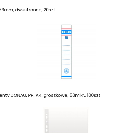
53mm, dwustronne, 20szt.
nty DONAU, PP, A4, groszkowe, 50mikr., 100szt.