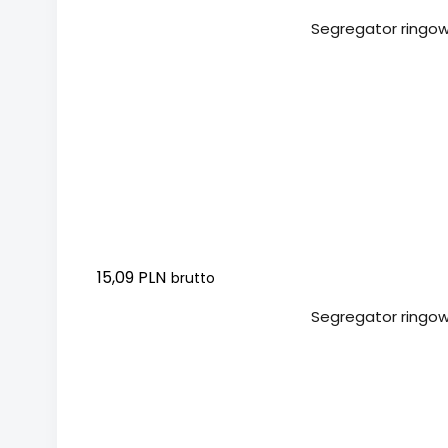
Dodaj do koszyka
Segregator ringow
15,09 PLN
brutto
Dodaj do koszyka
Segregator ringo