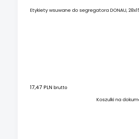
Etykiety wsuwane do segregatora DONAU, 28x1
17,47 PLN
brutto
Dodaj do koszyka
Koszulki na dokume