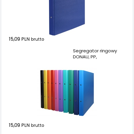
15,09 PLN
brutto
Dodaj do koszyka
Segregator ringowy
DONAU, PP,
A4/2R/20mm, mix
kolorów
15,09 PLN
brutto