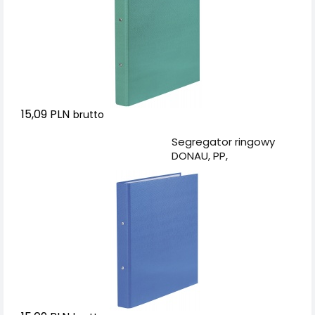
15,09 PLN
brutto
Dodaj do koszyka
Segregator ringowy
DONAU, PP,
A4/2R/20mm, niebieski