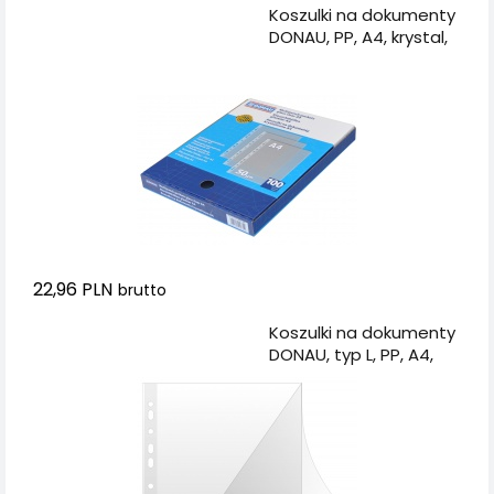
Dodaj do koszyka
Koszulki na dokumenty
DONAU, PP, A4, krystal,
50mikr., 100szt., w
pudełku
22,96 PLN
brutto
Dodaj do koszyka
Koszulki na dokumenty
DONAU, typ L, PP, A4,
krystal, 150mikr., 50szt.