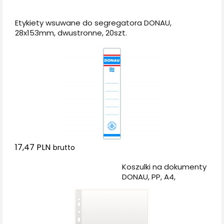
Dodaj do koszyka
Etykiety wsuwane do segregatora DONAU,
28x153mm, dwustronne, 20szt.
17,47 PLN
brutto
Dodaj do koszyka
Koszulki na dokumenty
DONAU, PP, A4,
groszkowe, 50mikr.,
100szt.