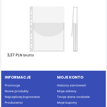
3,37 PLN
brutto
Dodaj do koszyka
INFORMACJE
MOJE KONTO
Promocje
Historia zamówień
Nowe produkty
Moje adresy
Najczęściej kupowane
Twoje dane osobiste
Producenci
Moje kupony