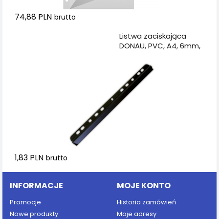
74,88 PLN
brutto
Dodaj do koszyka
Listwa zaciskająca
DONAU, PVC, A4, 6mm,
do 60 kartek, z
europerforacją, czarna
1,83 PLN
brutto
INFORMACJE
MOJE KONTO
Promocje
Historia zamówień
Nowe produkty
Moje adresy