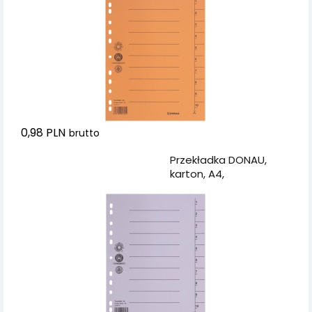
karta, pomarańczowa
0,98 PLN
brutto
Dodaj do koszyka
Przekładka DONAU,
karton, A4,
235x300mm, 1-10, 1
karta, szara