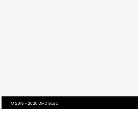
© 2019 - 2026 DMD Biuro
Szanowni Klienci! Drodzy Państwo!
Dbamy o Twoją prywatność!
Zanim klikniesz „Przejdź do serwisu”, prosimy o przeczytanie tej