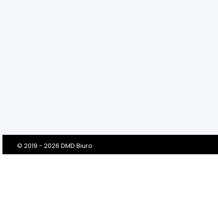
© 2019 - 2026 DMD Biuro
Szanowni Klienci! Drodzy Państwo!
Dbamy o Twoją prywatność!
Zanim klikniesz „Przejdź do serwisu”, prosimy o przeczytanie tej
informacji. Prosimy w niej o Twoją dobrowolną zgodę na
przetwarzanie Twoich danych osobowych przez nas i naszych