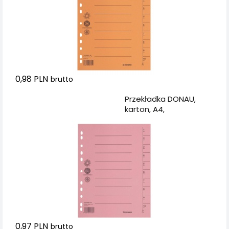
0,98 PLN
brutto
Dodaj do koszyka
Przekładka DONAU,
karton, A4,
235x300mm, 1-10, 1
karta, jasnoróżowa
0,97 PLN
brutto