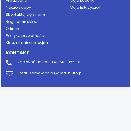
Producenci
Moje kupony
Nasze sklepy
Moje listy życzeń
Skontaktuj się z nami
Regulamin sklepu
O firmie
Polityka prywatności
Klauzula informacyjna
KONTAKT
Zadzwoń do nas:
+48 509 956 131
Email:
zamowienia@dmd-biuro.pl