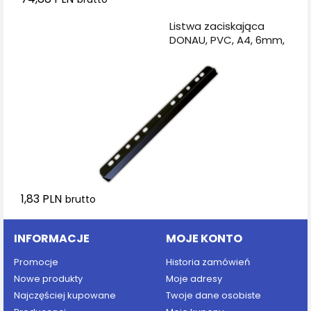
Dodaj do koszyka
Listwa zaciskająca
DONAU, PVC, A4, 6mm,
do 60 kartek, z
europerforacją, czarna
1,83 PLN
brutto
INFORMACJE
MOJE KONTO
Promocje
Historia zamówień
Nowe produkty
Moje adresy
Najczęściej kupowane
Twoje dane osobiste