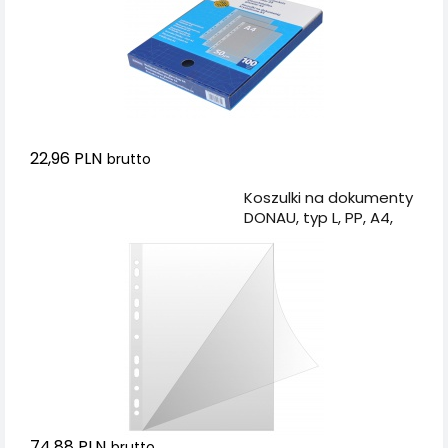
22,96 PLN
brutto
Dodaj do koszyka
Koszulki na dokumenty
DONAU, typ L, PP, A4,
krystal, 150mikr., 50szt.
74,88 PLN
brutto