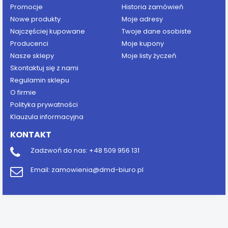
Promocje
Historia zamówień
Nowe produkty
Moje adresy
Najczęściej kupowane
Twoje dane osobiste
Producenci
Moje kupony
Nasze sklepy
Moje listy życzeń
Skontaktuj się z nami
Regulamin sklepu
O firmie
Polityka prywatności
Klauzula informacyjna
KONTAKT
Zadzwoń do nas:
+48 509 956 131
Email:
zamowienia@dmd-biuro.pl