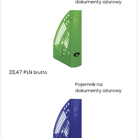
dokumenty ażurowy
DONAU, polistyren, A4,
zielony
23,47 PLN
brutto
Dodaj do koszyka
Pojemnik na
dokumenty ażurowy
DONAU, polistyren, A4,
niebieski