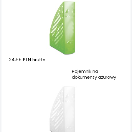
transparentny zielony
24,65 PLN
brutto
Dodaj do koszyka
Pojemnik na
dokumenty ażurowy
DONAU, polistyren, A4,
transparentny biały