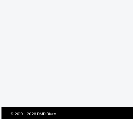
© 2019 - 2026 DMD Biuro
Szanowni Klienci! Drodzy Państwo!