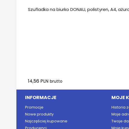
Szufladka na biurko DONAU, polistyren, A4, ażur
14,56 PLN
brutto
INFORMACJE
MOJE 
Promocje
Historia
Nowe produkty
Moje adr
Najczęściej kupowane
Twoje da
Producenci
Moje kup