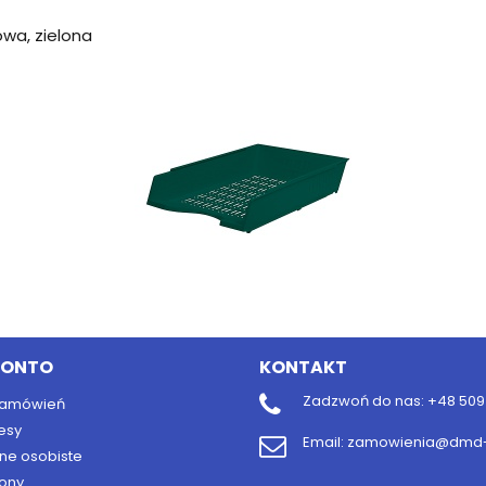
owa, zielona
KONTO
KONTAKT
Zadzwoń do nas:
+48 509 
 zamówień
esy
Email:
zamowienia@dmd-b
ne osobiste
ony