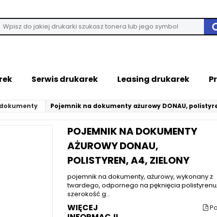
rek
Serwis drukarek
Leasing drukarek
P
 dokumenty
Pojemnik na dokumenty ażurowy DONAU, polistyren
POJEMNIK NA DOKUMENTY
AŻUROWY DONAU,
POLISTYREN, A4, ZIELONY
pojemnik na dokumenty, ażurowy, wykonany z
twardego, odpornego na pęknięcia polistyrenu
szerokość g...
WIĘCEJ
Po
INFORMACJI