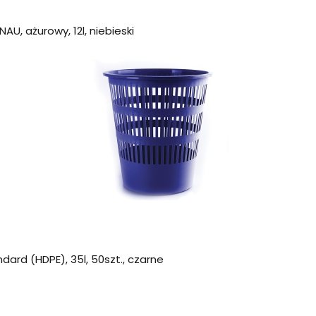
AU, ażurowy, 12l, niebieski
ard (HDPE), 35l, 50szt., czarne