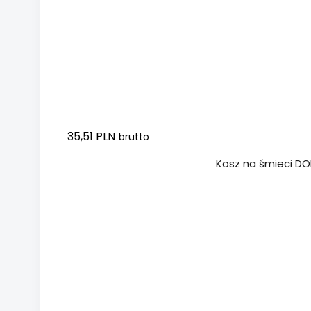
35,51 PLN
brutto
Dodaj do koszyka
Kosz na śmieci DON