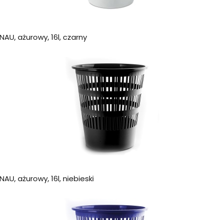
AU, ażurowy, 16l, czarny
AU, ażurowy, 16l, niebieski