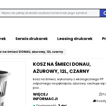
rek
Serwis drukarek
Leasing drukarek
P
z na śmieci DONAU, ażurowy, 12l, czarny
KOSZ NA ŚMIECI DONAU,
AŻUROWY, 12L, CZARNY
kosz na śmieci, wykonany z ekologicznego PP
odpornego na pęknięcia; ażurowy; cechuje się
poz...
WIĘCEJ
Po
INFORMACJI
Koszt
Dostępność:
3 dni