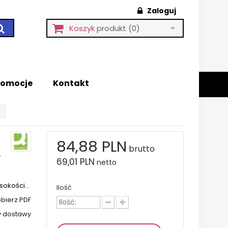
Zaloguj
Koszyk
produkt
(0)
romocje
Kontakt
84,88 PLN
brutto
,
69,01 PLN
netto
okości...
Ilość
bierz PDF
y dostawy