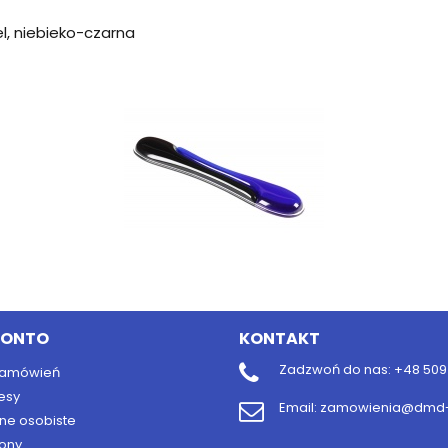
, niebieko-czarna
KONTO
KONTAKT
Zadzwoń do nas:
+48 509 
 zamówień
esy
Email:
zamowienia@dmd-b
ne osobiste
ony