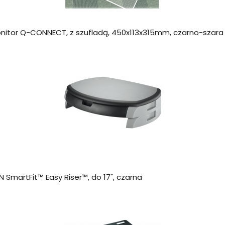
itor Q-CONNECT, z szufladą, 450x113x315mm, czarno-szara
martFit™ Easy Riser™, do 17", czarna