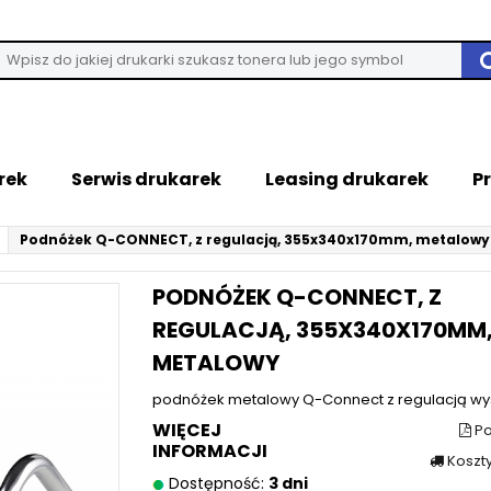
rek
Serwis drukarek
Leasing drukarek
P
Podnóżek Q-CONNECT, z regulacją, 355x340x170mm, metalowy
PODNÓŻEK Q-CONNECT, Z
REGULACJĄ, 355X340X170MM
METALOWY
podnóżek metalowy Q-Connect z regulacją wys
WIĘCEJ
Po
INFORMACJI
Koszt
Dostępność:
3 dni