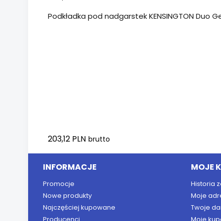
Podkładka pod nadgarstek KENSINGTON Duo Gel
203,12 PLN
brutto
INFORMACJE
MOJE 
Promocje
Historia
Nowe produkty
Moje adr
Najczęściej kupowane
Twoje da
Producenci
Moje kup