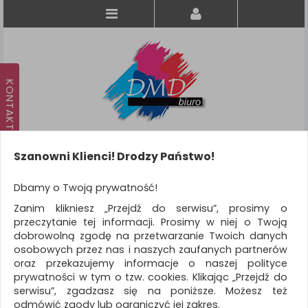
Szanowni Klienci! Drodzy Państwo!
Koszyk
produkt
(0)
Dbamy o Twoją prywatność!
Zanim klikniesz „Przejdź do serwisu”, prosimy o
KATEGORIE
przeczytanie tej informacji. Prosimy w niej o Twoją
dobrowolną zgodę na przetwarzanie Twoich danych
osobowych przez nas i naszych zaufanych partnerów
WSZYSTKIE KATEGORIE
oraz przekazujemy informacje o naszej polityce
prywatności w tym o tzw. cookies. Klikając „Przejdź do
FILTRY
Więcej
serwisu”, zgadzasz się na poniższe. Możesz też
odmówić zgody lub ograniczyć jej zakres.