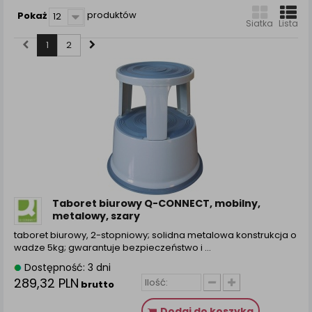
zamówienia na Państwa email lub wyświetlenie
produktów
Pokaż
12
Państwu prawidłowych informacji o promocjach czy
Siatka
Lista
cenach indywidualnych, ważna jest Państwa
1
2
wcześniejsza zgoda której udzieliliście podczas
zakładania konta.
Każda Państwa zgoda jest dobrowolna i można ją w
dowolnym momencie wycofać.
Polityka prywatności (rozwiń)
Klauzula Informacyjna (rozwiń)
Lista Zaufanych Partnerów (rozwiń)
Taboret biurowy Q-CONNECT, mobilny,
metalowy, szary
taboret biurowy, 2-stopniowy; solidna metalowa konstrukcja o
wadze 5kg; gwarantuje bezpieczeństwo i ...
Dostępność: 3 dni
289,32 PLN
brutto
Dodaj do koszyka