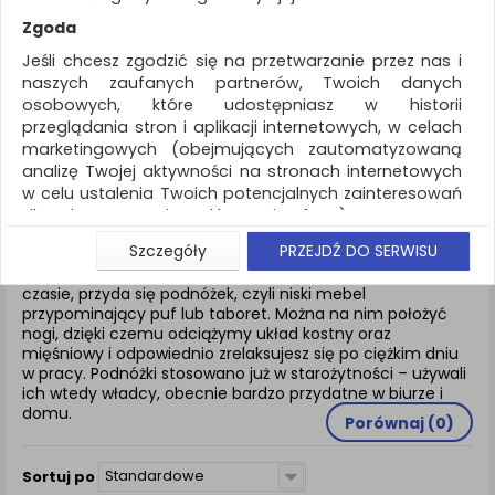
REKLAMA
Zgoda
AKTUALNOŚCI
Jeśli chcesz zgodzić się na przetwarzanie przez nas i
naszych zaufanych partnerów, Twoich danych
osobowych, które udostępniasz w historii
Wyposażenie biura
Podnóżki i taborety
przeglądania stron i aplikacji internetowych, w celach
marketingowych (obejmujących zautomatyzowaną
ZNALEZIONYCH PRODUKTÓW: 23
analizę Twojej aktywności na stronach internetowych
w celu ustalenia Twoich potencjalnych zainteresowań
PODNÓŻKI I TABORETY
dla dostosowania reklamy i oferty), w tym na
umieszczanie tzw. cookies na Twoich urządzeniach i
Szczegóły
PRZEJDŹ DO SERWISU
ich odczytywanie, kliknij przycisk „Przejdź do serwisu”.
Aby odpowiednio wypocząć i zrelaksować się w wolnym
Jeśli nie chcesz wyrazić zgody lub ograniczyć jej
czasie, przyda się podnóżek, czyli niski mebel
przypominający puf lub taboret. Można na nim położyć
zakres, kliknij „Szczegóły”, gdzie znajdziesz wszelkie
nogi, dzięki czemu odciążymy układ kostny oraz
informacje o tym jak to zrobić . Te same informacje
mięśniowy i odpowiednio zrelaksujesz się po ciężkim dniu
znajdziesz także na podstronie z naszą polityką
w pracy. Podnóżki stosowano już w starożytności – używali
prywatności obowiązującą od 25 maja 2018.
ich wtedy władcy, obecnie bardzo przydatne w biurze i
domu.
W przypadku użytkowników zalogowanych, aby
Porównaj (
0
)
umożliwić prawidłową realizację Umowy z Państwem i
związane z tym prawidłowe działanie naszej strony
Standardowe
Sortuj po
www, a w szczególności np. wysłanie potwierdzenia