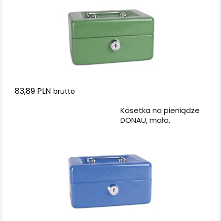
83,89 PLN
brutto
Dodaj do koszyka
Kasetka na pieniądze
DONAU, mała,
152x80x115mm,
niebieska