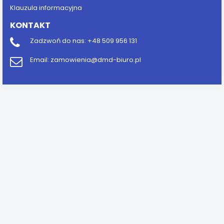
Klauzula informacyjna
KONTAKT
Zadzwoń do nas:
+48 509 956 131
Email:
zamowienia@dmd-biuro.pl