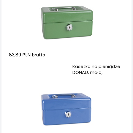
83,89 PLN
brutto
Dodaj do koszyka
Kasetka na pieniądze
DONAU, mała,
152x80x115mm,
niebieska