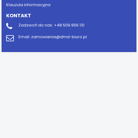
Klauzula informacyjna
KONTAKT
Zadzwoń do nas:
+48 509 956 131
Email:
zamowienia@dmd-biuro.pl