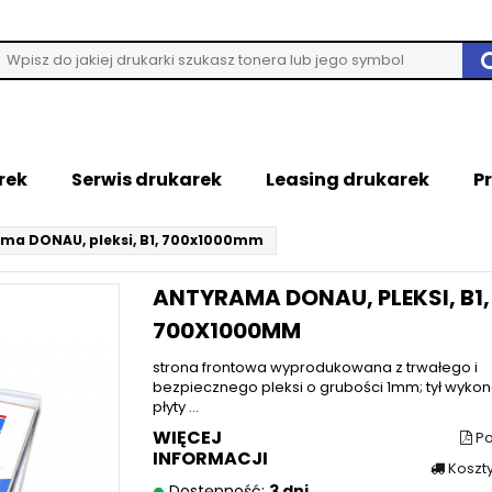
rek
Serwis drukarek
Leasing drukarek
P
ma DONAU, pleksi, B1, 700x1000mm
ANTYRAMA DONAU, PLEKSI, B1,
700X1000MM
strona frontowa wyprodukowana z trwałego i
bezpiecznego pleksi o grubości 1mm; tył wykon
płyty ...
WIĘCEJ
Po
INFORMACJI
Koszt
Dostępność:
3 dni