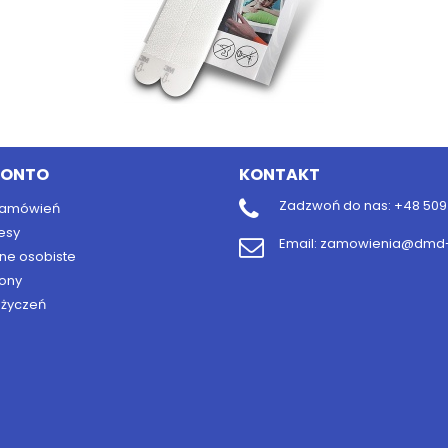
KONTO
KONTAKT
Zadzwoń do nas:
+48 509 
 zamówień
esy
Email:
zamowienia@dmd-b
ne osobiste
ony
y życzeń