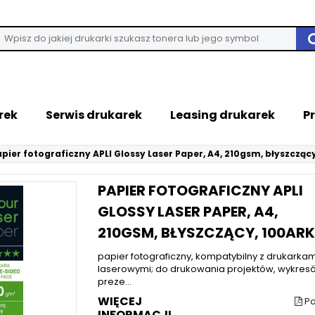
rek
Serwis drukarek
Leasing drukarek
P
pier fotograficzny APLI Glossy Laser Paper, A4, 210gsm, błyszczący
PAPIER FOTOGRAFICZNY APLI
GLOSSY LASER PAPER, A4,
210GSM, BŁYSZCZĄCY, 100ARK
papier fotograficzny, kompatybilny z drukarkam
laserowymi; do drukowania projektów, wykres
preze...
WIĘCEJ
Po
INFORMACJI