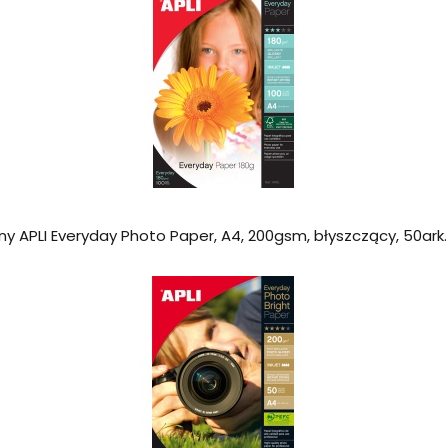
ny APLI Everyday Photo Paper, A4, 200gsm, błyszczący, 50ark.