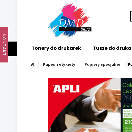
Tonery do drukarek
Tusze do druka
Papier i etykiety
Papiery specjalne
Pa