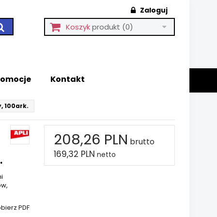
Zaloguj
Koszyk
produkt
(0)
romocje
Kontakt
, 100ark.
208,26 PLN
brutto
169,32 PLN
netto
.
i
ów,
bierz PDF