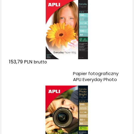
błyszczący, 100ark.
153,79 PLN
brutto
Dodaj do koszyka
Papier fotograficzny
APLI Everyday Photo
Paper, A4, 200gsm,
błyszczący, 50ark.