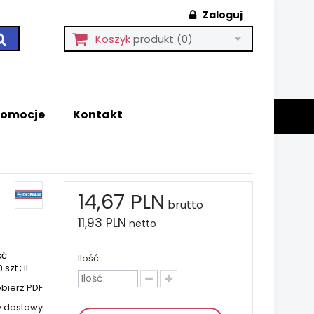
Zaloguj
Koszyk
produkt
(0)
romocje
Kontakt
14,67 PLN
brutto
11,93 PLN
netto
ść
Ilość
.; il...
bierz PDF
y dostawy