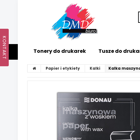
Tonery do drukarek
Tusze do druka
Papier i etykiety
Kalki
Kalka maszyno