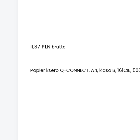
11,37 PLN
brutto
Dodaj do koszyka
Papier ksero Q-CONNECT, A4, klasa B, 161CIE, 500