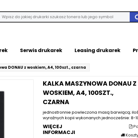
rek
Serwis drukarek
Leasing drukarek
P
wa DONAU z woskiem, A4, 100szt., czarna
KALKA MASZYNOWA DONAU Z
WOSKIEM, A4, 100SZT.,
CZARNA
jednostronnie powleczona masą barwiącą; ilo
wyraźnych kopii wykonanych jednocześnie: 8-10 szt
WIĘCEJ
Po
INFORMACJI
Koszt