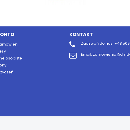
KONTO
KONTAKT
Zadzwoń do nas:
+48 509 
 zamówień
esy
Email:
zamowienia@dmd-b
ne osobiste
ony
y życzeń