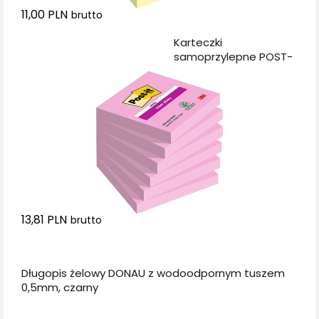
11,00 PLN
brutto
Dodaj do koszyka
Karteczki
samoprzylepne POST-
IT® Super Sticky (654-
6SS-PO), 76x76mm,
1x90 kartek, różowe
13,81 PLN
brutto
Dodaj do koszyka
Długopis żelowy DONAU z wodoodpornym tuszem
0,5mm, czarny