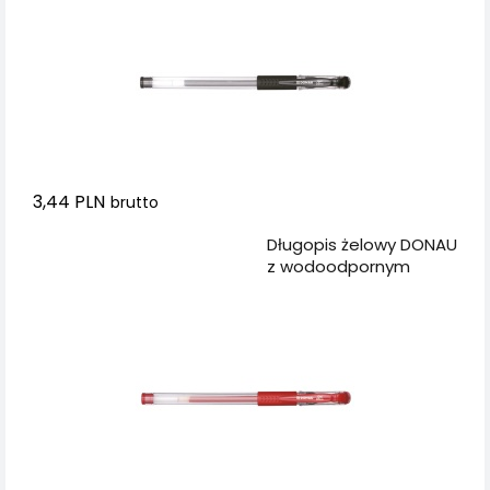
3,44 PLN
brutto
Dodaj do koszyka
Długopis żelowy DONAU
z wodoodpornym
tuszem 0,5mm,
czerwony