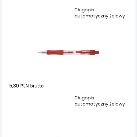
Dodaj do koszyka
Długopis
automatyczny żelowy
DONAU z
wodoodpornym
tuszem 0,5mm,
czerwony
5,30 PLN
brutto
Dodaj do koszyka
Długopis
automatyczny żelowy
DONAU z
wodoodpornym
tuszem 0,5mm, zielony