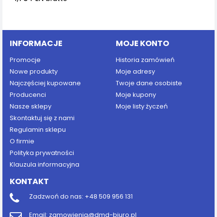
Dodaj do koszyka
INFORMACJE
MOJE KONTO
Promocje
Historia zamówień
Nowe produkty
Moje adresy
Najczęściej kupowane
Twoje dane osobiste
Producenci
Moje kupony
Nasze sklepy
Moje listy życzeń
Skontaktuj się z nami
Regulamin sklepu
O firmie
Polityka prywatności
Klauzula informacyjna
KONTAKT
Zadzwoń do nas:
+48 509 956 131
Email:
zamowienia@dmd-biuro.pl