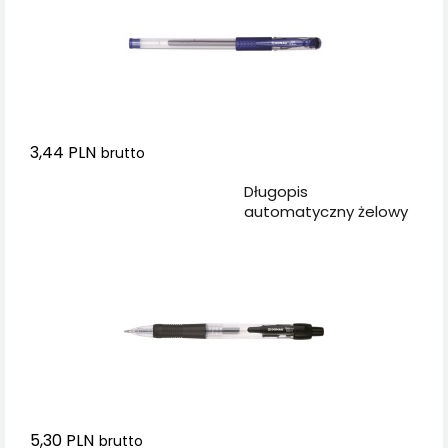
3,44 PLN
brutto
Dodaj do koszyka
Długopis
automatyczny żelowy
DONAU z
wodoodpornym
tuszem 0,5mm, czarny
5,30 PLN
brutto