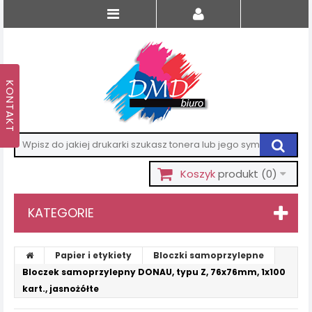
Koszyk
produkt
(0)
KATEGORIE
Papier i etykiety
Bloczki samoprzylepne
Bloczek samoprzylepny DONAU, typu Z, 76x76mm, 1x100
kart., jasnożółte