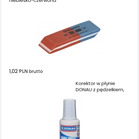
niebiesko-czerwona
1,02 PLN
brutto
Dodaj do koszyka
Korektor w płynie
DONAU z pędzelkiem,
20ml