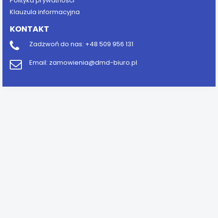
Polityka prywatności
Klauzula informacyjna
KONTAKT
Zadzwoń do nas:
+48 509 956 131
Email:
zamowienia@dmd-biuro.pl