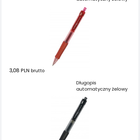
Q-CONNECT 0,5mm
(linia), czerwony
3,08 PLN
brutto
Dodaj do koszyka
Długopis
automatyczny żelowy
Q-CONNECT 0,5mm
(linia), czarny