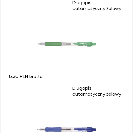
Dodaj do koszyka
Długopis
automatyczny żelowy
DONAU z
wodoodpornym
tuszem 0,5mm, zielony
5,30 PLN
brutto
Dodaj do koszyka
Długopis
automatyczny żelowy
DONAU z
wodoodpornym
tuszem 0,5mm,
niebieski