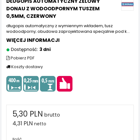
DŁUGOPIS AUTOMATYCZNY ŻELOWY
DONAU Z WODOODPORNYM TUSZEM
0,5MM, CZERWONY
długopis automatyczny z wymiennym wkładem, tusz
wodoodporny; obudowa zaprojektowana specjalnie pod k...
WIĘCEJ INFORMACJI
Dostępność:
3 dni
Pobierz PDF
Koszty dostawy
5,30 PLN
brutto
4,31 PLN
netto
Ilość