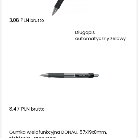
3,08 PLN
brutto
Dodaj do koszyka
Długopis
automatyczny żelowy
PENAC FX7 0,7mm,
czarny
8,47 PLN
brutto
Dodaj do koszyka
Gumka wielofunkcyjna DONAU, 57x19x8mm,