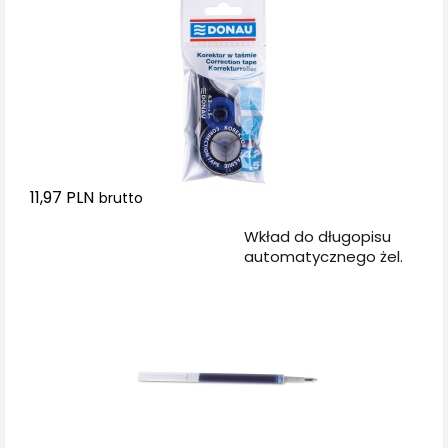
11,97 PLN
brutto
Dodaj do koszyka
Wkład do długopisu
automatycznego żel.
DONAU z
wodoodpornym
tuszem 0,5mm, 10szt.,
niebieski