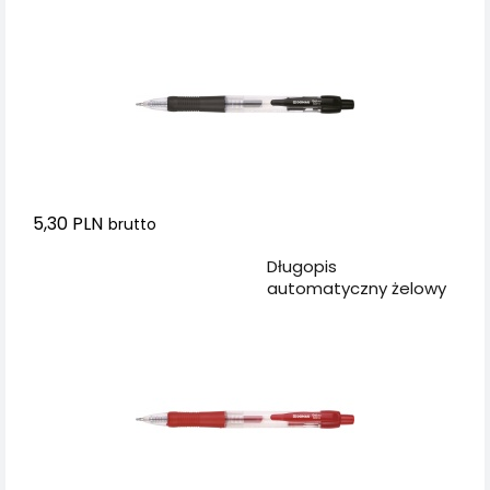
wodoodpornym
tuszem 0,5mm, czarny
5,30 PLN
brutto
Dodaj do koszyka
Długopis
automatyczny żelowy
DONAU z
wodoodpornym
tuszem 0,5mm,
czerwony