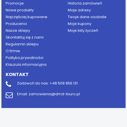
Promocje
Historia zamówień
Nowe produkty
Moje adresy
Najczęściej kupowane
Twoje dane osobiste
Producenci
Moje kupony
Nasze sklepy
Moje listy życzeń
Skontaktuj się z nami
Regulamin sklepu
O firmie
Polityka prywatności
Klauzula informacyjna
KONTAKT
Zadzwoń do nas:
+48 509 956 131
Email:
zamowienia@dmd-biuro.pl