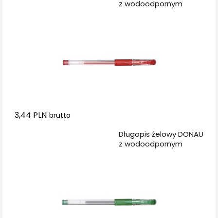
z wodoodpornym
tuszem 0,5mm,
czerwony
3,44 PLN
brutto
Dodaj do koszyka
Długopis żelowy DONAU
z wodoodpornym
tuszem 0,5mm, zielony