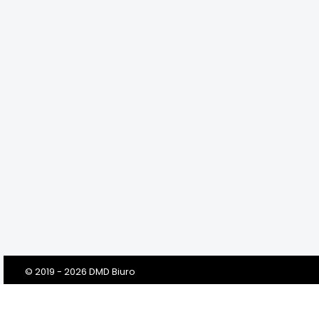
© 2019 - 2026 DMD Biuro
Szanowni Klienci! Drodzy Państwo!