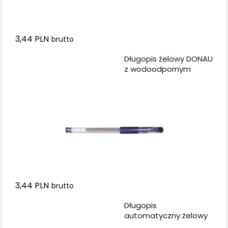
3,44 PLN
brutto
Dodaj do koszyka
Długopis żelowy DONAU
z wodoodpornym
tuszem 0,5mm,
niebieski
3,44 PLN
brutto
Dodaj do koszyka
Długopis
automatyczny żelowy
DONAU z