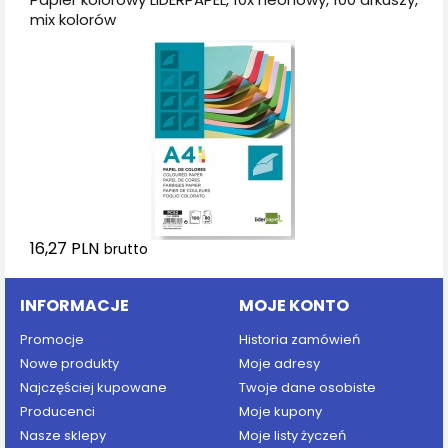
mix kolorów
16,27 PLN
brutto
INFORMACJE
MOJE KONTO
Promocje
Historia zamówień
Nowe produkty
Moje adresy
Najczęściej kupowane
Twoje dane osobiste
Producenci
Moje kupony
Nasze sklepy
Moje listy życzeń