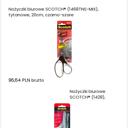
Nożyczki biurowe SCOTCH® (1468TNS-MIX),
tytanowe, 20cm, czarno-szare
96,64 PLN
brutto
Dodaj do koszyka
Nożyczki biurowe
SCOTCH® (1428),
ergonomiczne, 20,5cm,
czerwono-szare