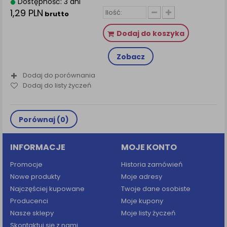
Dostępność: 3 dni
1,29 PLN
brutto
Dodaj do koszyka
Zobacz
Dodaj do porównania
Dodaj do listy życzeń
Porównaj (
0
)
INFORMACJE
MOJE KONTO
Promocje
Historia zamówień
Nowe produkty
Moje adresy
Najczęściej kupowane
Twoje dane osobiste
Producenci
Moje kupony
Nasze sklepy
Moje listy życzeń
Skontaktuj się z nami