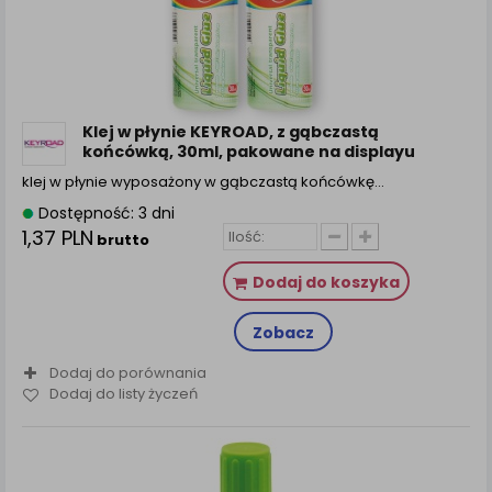
zamówienia na Państwa email lub wyświetlenie
Państwu prawidłowych informacji o promocjach czy
cenach indywidualnych, ważna jest Państwa
wcześniejsza zgoda której udzieliliście podczas
zakładania konta.
Każda Państwa zgoda jest dobrowolna i można ją w
Klej w płynie KEYROAD, z gąbczastą
dowolnym momencie wycofać.
końcówką, 30ml, pakowane na displayu
Polityka prywatności (rozwiń)
klej w płynie wyposażony w gąbczastą końcówkę...
Klauzula Informacyjna (rozwiń)
Dostępność: 3 dni
1,37 PLN
brutto
Lista Zaufanych Partnerów (rozwiń)
Dodaj do koszyka
Zobacz
Dodaj do porównania
Dodaj do listy życzeń