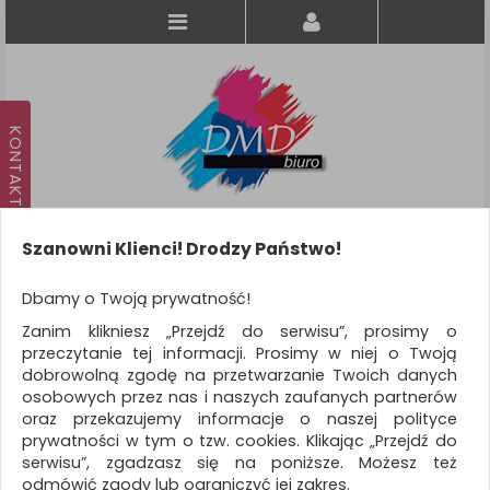
Szanowni Klienci! Drodzy Państwo!
Koszyk
produkt
(0)
Dbamy o Twoją prywatność!
Zanim klikniesz „Przejdź do serwisu”, prosimy o
KATEGORIE
przeczytanie tej informacji. Prosimy w niej o Twoją
dobrowolną zgodę na przetwarzanie Twoich danych
osobowych przez nas i naszych zaufanych partnerów
WSZYSTKIE KATEGORIE
oraz przekazujemy informacje o naszej polityce
prywatności w tym o tzw. cookies. Klikając „Przejdź do
FILTRY
Więcej
serwisu”, zgadzasz się na poniższe. Możesz też
odmówić zgody lub ograniczyć jej zakres.